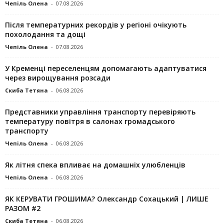
Чепіль Олена
-
07.08.2026
Після температурних рекордів у регіоні очікують
похолодання та дощі
Чепіль Олена
-
07.08.2026
У Кременці переселенцям допомагають адаптуватися
через вирощування розсади
Скиба Тетяна
-
06.08.2026
Представники управління транспорту перевіряють
температуру повітря в салонах громадського
транспорту
Чепіль Олена
-
06.08.2026
Як літня спека впливає на домашніх улюбленців
Чепіль Олена
-
06.08.2026
ЯК КЕРУВАТИ ГРОШИМА? Олександр Сохацький | ЛИШЕ
РАЗОМ #2
Скиба Тетяна
-
06.08.2026