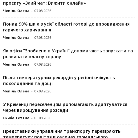
проєкту «Злий чат: Вижити онлайн»
Чепіль Олена
-
07.08.2026
Понад 90% шкіл з усієї області готові до впровадження
гарячого харчування
Чепіль Олена
-
07.08.2026
Як офіси “Зроблено в Україні” допомагають запускaти та
розвивати власну справу
Чепіль Олена
-
07.08.2026
Після температурних рекордів у регіоні очікують
похолодання та дощі
Чепіль Олена
-
07.08.2026
У Кременці переселенцям допомагають адаптуватися
через вирощування розсади
Скиба Тетяна
-
06.08.2026
Представники управління транспорту перевіряють
температуру повітря в салонах громадського