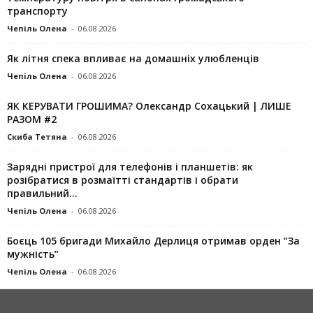
транспорту
Чепіль Олена
-
06.08.2026
Як літня спека впливає на домашніх улюбленців
Чепіль Олена
-
06.08.2026
ЯК КЕРУВАТИ ГРОШИМА? Олександр Сохацький | ЛИШЕ
РАЗОМ #2
Скиба Тетяна
-
06.08.2026
Зарядні пристрої для телефонів і планшетів: як
розібратися в розмаїтті стандартів і обрати
правильний...
Чепіль Олена
-
06.08.2026
Боєць 105 бригади Михайло Дерлиця отримав орден “За
мужність”
Чепіль Олена
-
06.08.2026