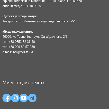
ефірне телевізійне мовлення — L10-00855, L10-01670
онлайн-медіа — R10-02185
Суб’єкт у сфері медіа:
Товариство з обмеженою відповідальністю «TV-4»
Місцезнаходження:
46000, м. Тернопіль, вул. Сагайдачного, 2/7
тел.
+38 0352 52 31 40
тел.
+38 096 89 57 039
e-mail:
tv4@tv4.te.ua
Ми у соц мережах