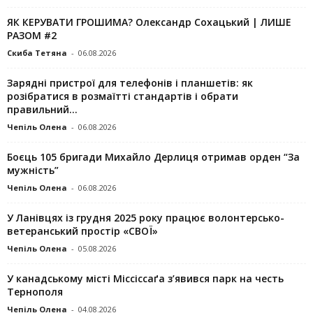
ЯК КЕРУВАТИ ГРОШИМА? Олександр Сохацький | ЛИШЕ
РАЗОМ #2
Скиба Тетяна
-
06.08.2026
Зарядні пристрої для телефонів і планшетів: як
розібратися в розмаїтті стандартів і обрати
правильний...
Чепіль Олена
-
06.08.2026
Боєць 105 бригади Михайло Дерлиця отримав орден “За
мужність”
Чепіль Олена
-
06.08.2026
У Ланівцях із грудня 2025 року працює волонтерсько-
ветеранський простір «СВОЇ»
Чепіль Олена
-
05.08.2026
У канадському місті Міссіссаґа з’явився парк на честь
Тернополя
Чепіль Олена
-
04.08.2026