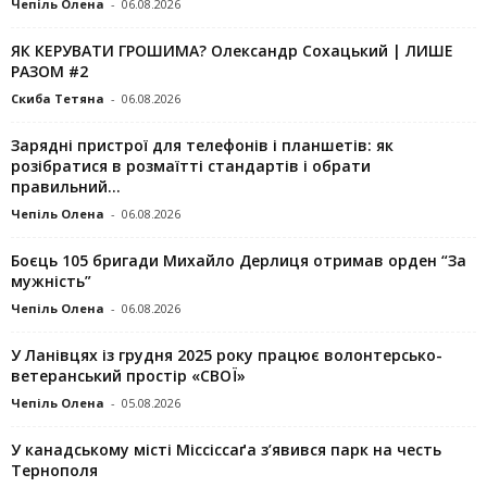
Чепіль Олена
-
06.08.2026
ЯК КЕРУВАТИ ГРОШИМА? Олександр Сохацький | ЛИШЕ
РАЗОМ #2
Скиба Тетяна
-
06.08.2026
Зарядні пристрої для телефонів і планшетів: як
розібратися в розмаїтті стандартів і обрати
правильний...
Чепіль Олена
-
06.08.2026
Боєць 105 бригади Михайло Дерлиця отримав орден “За
мужність”
Чепіль Олена
-
06.08.2026
У Ланівцях із грудня 2025 року працює волонтерсько-
ветеранський простір «СВОЇ»
Чепіль Олена
-
05.08.2026
У канадському місті Міссіссаґа з’явився парк на честь
Тернополя