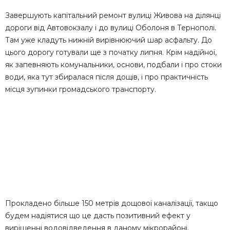
Завершують капітальний ремонт вулиці Живова на ділянці
дороги від Автовокзалу і до вулиці Оболоня в Тернополі.
Там уже кладуть нижній вирівнюючий шар асфальту. До
цього дорогу готували ще з початку липня. Крім надійної,
як запевняють комунальники, основи, подбали і про стоки
води, яка тут збиралася після дощів, і про практичність
місця зупинки громадського транспорту.
Прокладено більше 150 метрів дощової каналізації, такщо
будем надіятися що це дасть позитивний ефект у
вирішенні водовідведення в даному мікрорайоні.