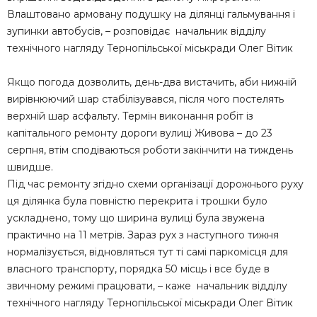
Влаштовано армовану подушку на ділянці гальмування і
зупинки автобусів, – розповідає начальник відділу
технічного нагляду Тернопільської міськради Олег Вітик
Якщо погода дозволить, день-два вистачить, аби нижній
вирівнюючий шар стабілізувався, після чого постелять
верхній шар асфальту. Термін виконання робіт із
капітального ремонту дороги вулиці Живова – до 23
серпня, втім сподіваються роботи закінчити на тиждень
швидше.
Під час ремонту згідно схеми організації дорожнього руху
ця ділянка була повністю перекрита і трошки було
ускладнено, тому що ширина вулиці була звужена
практично на 11 метрів. Зараз рух з наступного тижня
нормалізується, відновляться тут ті самі паркомісця для
власного транспорту, порядка 50 місць і все буде в
звичному режимі працювати, – каже начальник відділу
технічного нагляду Тернопільської міськради Олег Вітик