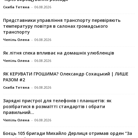
Скиба Тетяна
-
06.08.2026
Представники управління транспорту перевіряють
температуру повітря в салонах громадського
транспорту
Чепіль Олена
-
06.08.2026
Як літня спека впливає на домашніх улюбленців
Чепіль Олена
-
06.08.2026
ЯК КЕРУВАТИ ГРОШИМА? Олександр Сохацький | ЛИШЕ
РАЗОМ #2
Скиба Тетяна
-
06.08.2026
Зарядні пристрої для телефонів і планшетів: як
розібратися в розмаїтті стандартів і обрати
правильний...
Чепіль Олена
-
06.08.2026
Боєць 105 бригади Михайло Дерлиця отримав орден “За