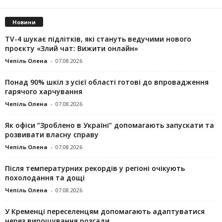
Новини
TV-4 шукає підлітків, які стануть ведучими нового
проєкту «Злий чат: Вижити онлайн»
Чепіль Олена
-
07.08.2026
Понад 90% шкіл з усієї області готові до впровадження
гарячого харчування
Чепіль Олена
-
07.08.2026
Як офіси “Зроблено в Україні” допомагають запускaти та
розвивати власну справу
Чепіль Олена
-
07.08.2026
Після температурних рекордів у регіоні очікують
похолодання та дощі
Чепіль Олена
-
07.08.2026
У Кременці переселенцям допомагають адаптуватися
через вирощування розсади