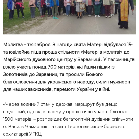
Молитва – теж зброя. З нагоди свята Матері відбулася 15-
та ювілейна піша проща спільноти «Матері в молитві» до
Марійського духовного центру у Зарваниці . У паломництві
взяло участь понад 700 матерів, які йшли пішки із
Золотників до Зарваниці та просили Божого
благословення для українського народу, сили і мужності
для наших захисників, перемоги України у війні.
«Через воєнний стан у державі маршрут був дещо
відмінний, однак, в цілому у прощі взяло участь близько
1500 матерів, – розповідає багатолітній духівник спільноти
о. Василь Чамарник на сайті Тернопільсько-Зборівської
архиєпархії УГКЦ.