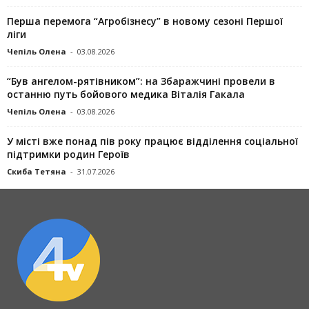
Перша перемога “Агробізнесу” в новому сезоні Першої
ліги
Чепіль Олена
-
03.08.2026
“Був ангелом-рятівником”: на Збаражчині провели в
останню путь бойового медика Віталія Гакала
Чепіль Олена
-
03.08.2026
У місті вже понад пів року працює відділення соціальної
підтримки родин Героїв
Скиба Тетяна
-
31.07.2026