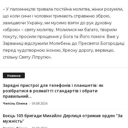
– У паломництві тривала постійна молитва, жінки розуміли,
що коли сини і чоловіки тримають справжню зброю,
захищаючи Україну, ми мусимо взяти до рук духовну
«зброю» – святу молитву. Молилися ми багато, творили
покуту, просили прощення у Бога та Його помочі. Вже у
Зарваниці відслужили Молебень до Пресвятої Богородиці
перед чудотворною іконою, Хресну дорогу, вервицю,
спільну Святу Літругію».
Новини
Зарядні пристрої для телефонів і планшетів: як
розібратися в розмаїтті стандартів і обрати
правильний...
Чепіль Олена
-
06.08.2026
Боєць 105 бригади Михайло Дерлиця отримав орден “За
мужність”