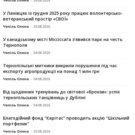
Чепіль Олена
-
06.08.2026
У Ланівцях із грудня 2025 року працює волонтерсько-
ветеранський простір «СВОЇ»
Чепіль Олена
-
05.08.2026
У канадському місті Міссіссаґа з’явився парк на честь
Тернополя
Чепіль Олена
-
04.08.2026
Тернопільські митники викрили порушення під час
експорту агропродукції на понад 1 млн грн
Чепіль Олена
-
04.08.2026
Від щоденних тренувань до світової «бронзи»: успіх
тернопільських танцівниць у Дубліні
Чепіль Олена
-
04.08.2026
Благодійний фонд “Карітас” проводить акцію “Шкільний
портфелик”
Чепіль Олена
-
03.08.2026