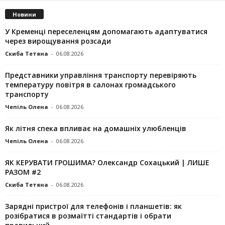
Новини
У Кременці переселенцям допомагають адаптуватися
через вирощування розсади
Скиба Тетяна
-
06.08.2026
Представники управління транспорту перевіряють
температуру повітря в салонах громадського
транспорту
Чепіль Олена
-
06.08.2026
Як літня спека впливає на домашніх улюбленців
Чепіль Олена
-
06.08.2026
ЯК КЕРУВАТИ ГРОШИМА? Олександр Сохацький | ЛИШЕ
РАЗОМ #2
Скиба Тетяна
-
06.08.2026
Зарядні пристрої для телефонів і планшетів: як
розібратися в розмаїтті стандартів і обрати