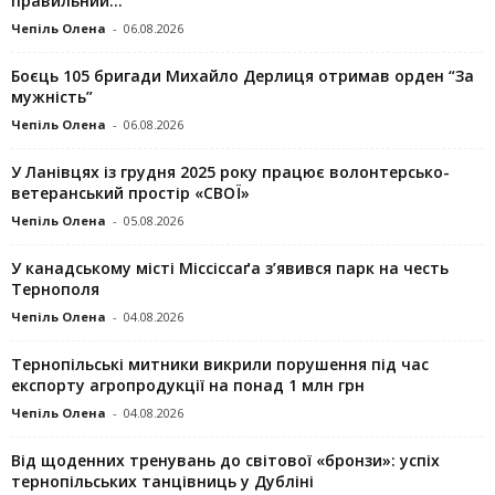
правильний...
Чепіль Олена
-
06.08.2026
Боєць 105 бригади Михайло Дерлиця отримав орден “За
мужність”
Чепіль Олена
-
06.08.2026
У Ланівцях із грудня 2025 року працює волонтерсько-
ветеранський простір «СВОЇ»
Чепіль Олена
-
05.08.2026
У канадському місті Міссіссаґа з’явився парк на честь
Тернополя
Чепіль Олена
-
04.08.2026
Тернопільські митники викрили порушення під час
експорту агропродукції на понад 1 млн грн
Чепіль Олена
-
04.08.2026
Від щоденних тренувань до світової «бронзи»: успіх
тернопільських танцівниць у Дубліні