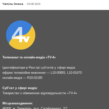
Чепіль Олена
-
06.08.2026
Телеканал та онлайн-медіа «TV-4»
Ідентифікатори в Реєстрі суб’єктів у сфері медіа:
ефірне телевізійне мовлення — L10-00855, L10-01670
онлайн-медіа — R10-02185
Суб’єкт у сфері медіа:
Товариство з обмеженою відповідальністю «TV-4»
Місцезнаходження:
46000, м. Тернопіль, вул. Сагайдачного, 2/7