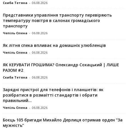
Скиба Тетяна
-
06.08.2026
Представники управління транспорту перевіряють
температуру повітря в салонах громадського
транспорту
Чепіль Олена
-
06.08.2026
Як літня спека впливає на домашніх улюбленців
Чепіль Олена
-
06.08.2026
ЯК КЕРУВАТИ ГРОШИМА? Олександр Сохацький | ЛИШЕ
РАЗОМ #2
Скиба Тетяна
-
06.08.2026
Зарядні пристрої для телефонів і планшетів: як
розібратися в розмаїтті стандартів і обрати
правильний...
Чепіль Олена
-
06.08.2026
Боєць 105 бригади Михайло Дерлиця отримав орден “За
мужність”