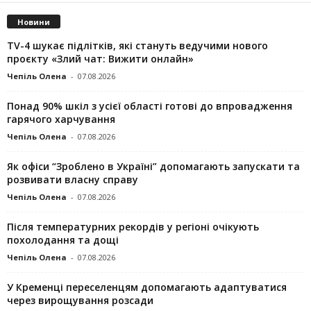
Новини
TV-4 шукає підлітків, які стануть ведучими нового
проєкту «Злий чат: Вижити онлайн»
Чепіль Олена
-
07.08.2026
Понад 90% шкіл з усієї області готові до впровадження
гарячого харчування
Чепіль Олена
-
07.08.2026
Як офіси “Зроблено в Україні” допомагають запускaти та
розвивати власну справу
Чепіль Олена
-
07.08.2026
Після температурних рекордів у регіоні очікують
похолодання та дощі
Чепіль Олена
-
07.08.2026
У Кременці переселенцям допомагають адаптуватися
через вирощування розсади