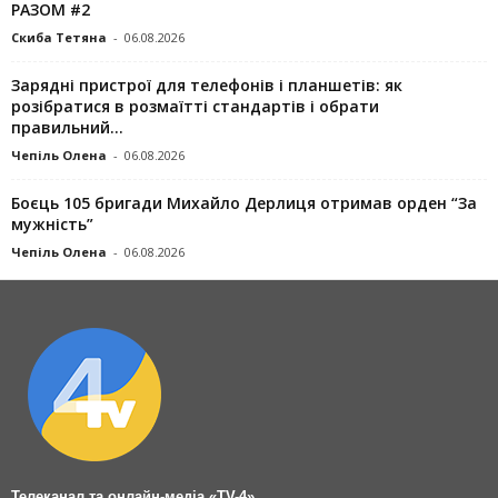
РАЗОМ #2
Скиба Тетяна
-
06.08.2026
Зарядні пристрої для телефонів і планшетів: як
розібратися в розмаїтті стандартів і обрати
правильний...
Чепіль Олена
-
06.08.2026
Боєць 105 бригади Михайло Дерлиця отримав орден “За
мужність”
Чепіль Олена
-
06.08.2026
Телеканал та онлайн-медіа «TV-4»