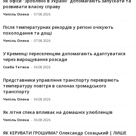
Як офіси “Зроблено в Україні” допомагають запускaти та
розвивати власну справу
Чепіль Олена
-
07.08.2026
Після температурних рекордів у регіоні очікують
похолодання та дощі
Чепіль Олена
-
07.08.2026
У Кременці переселенцям допомагають адаптуватися
через вирощування розсади
Скиба Тетяна
-
06.08.2026
Представники управління транспорту перевіряють
температуру повітря в салонах громадського
транспорту
Чепіль Олена
-
06.08.2026
Як літня спека впливає на домашніх улюбленців
Чепіль Олена
-
06.08.2026
ЯК КЕРУВАТИ ГРОШИМА? Олександр Сохацький | ЛИШЕ