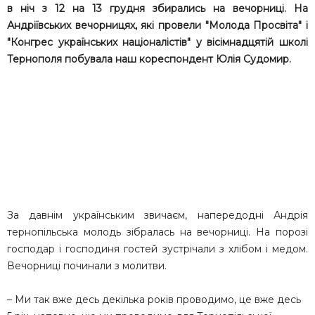
в ніч з 12 на 13 грудня збирались на вечорниці. На
Андріївських вечорницях, які провели "Молода Просвіта" і
"Конгрес українських націоналістів" у вісімнадцятій школі
Тернополя побувала наш кореспондент Юлія Судомир.
За давнім українським звичаєм, напередодні Андрія
тернопільська молодь зібралась на вечорниці. На порозі
господар і господиня гостей зустрічали з хлібом і медом.
Вечорниці починали з молитви.
– Ми так вже десь декілька років проводимо, це вже десь