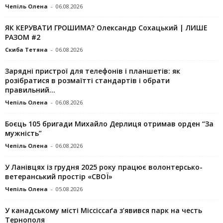
Чепіль Олена
-
06.08.2026
ЯК КЕРУВАТИ ГРОШИМА? Олександр Сохацький | ЛИШЕ
РАЗОМ #2
Скиба Тетяна
-
06.08.2026
Зарядні пристрої для телефонів і планшетів: як
розібратися в розмаїтті стандартів і обрати
правильний...
Чепіль Олена
-
06.08.2026
Боєць 105 бригади Михайло Дерлиця отримав орден “За
мужність”
Чепіль Олена
-
06.08.2026
У Ланівцях із грудня 2025 року працює волонтерсько-
ветеранський простір «СВОЇ»
Чепіль Олена
-
05.08.2026
У канадському місті Міссіссаґа з’явився парк на честь
Тернополя