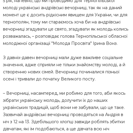
5 рік, напевно, що ми проводимо для Тернопільської
молоді українські андріївські вечорниці, так як на даний
момент це є досить рідкісним явищем для України, чи для
тернополян, тому ми стараємось хоча би на андріївські
вечорниці згадувати це свято, згадувати як молодь колись
розважалась, – розповідає голова Тернопільської обласної
молодіжної організації "Молода Просвіта" Ірина Вонз.
З давніх-давен вечорниці мали дуже важливе соціальне
значення, адже сприяли не тільки знайомству молоді, а й
створенню нових сімей. Вечорниці починалися пізньої
осені і тривали до початку Великого посту.
– Вечорниці, насамперед, ми робимо для того, аби якось
зібрати українську молодь, долучити їх до наших
українських традицій, щоб вони не забували, що це таке.
Зазвичай андріївські вечорниці проводяться на Андрія в
ніч з 12 на 13. Здебільшого хлопці завжди роблять збитки
дівчатам, які їм подобаються, а ще дівчата всю ніч