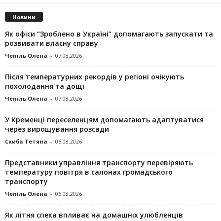
Новини
Як офіси “Зроблено в Україні” допомагають запускaти та
розвивати власну справу
Чепіль Олена
-
07.08.2026
Після температурних рекордів у регіоні очікують
похолодання та дощі
Чепіль Олена
-
07.08.2026
У Кременці переселенцям допомагають адаптуватися
через вирощування розсади
Скиба Тетяна
-
06.08.2026
Представники управління транспорту перевіряють
температуру повітря в салонах громадського
транспорту
Чепіль Олена
-
06.08.2026
Як літня спека впливає на домашніх улюбленців