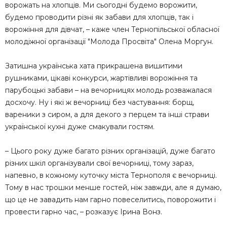
ворожать на хлопців. Ми сьогодні будемо ворожити,
будемо проводити різні як забави для хлопців, так і
ворожіння для дівчат, – каже член Тернопільської обласної
молодіжної організації "Молода Просвіта" Олена Моргун.
Затишна українська хата прикрашена вишитими
рушниками, цікаві конкурси, жартівливі ворожіння та
парубоцькі забави – на вечорницях молодь розважалася
досхочу. Ну і які ж вечорниці без частування: борщ,
вареники з сиром, а для декого з перцем та інші страви
української кухні дуже смакували гостям.
– Цього року дуже багато різних організацій, дуже багато
різних шкіл організували свої вечорниці, тому зараз,
напевно, в кожному куточку міста Тернополя є вечорниці.
Тому в нас трошки менше гостей, ніж завжди, але я думаю,
що це не завадить нам гарно повеселитись, поворожити і
провести гарно час, – розказує Ірина Вонз.