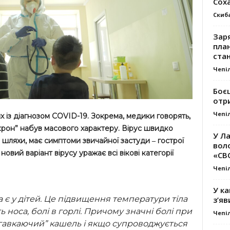
Сох
Скиб
Заря
план
стан
Чепі
Боє
отр
Чепі
их із діагнозом COVID-19. Зокрема, медики говорять,
крон” набув масового характеру. Вірус швидко
У Ла
 шляхи, має симптоми звичайної застуди ‒ гострої
вол
 новий варіант вірусу уражає всі вікові категорії
«СВ
Чепі
У ка
 є у дітей. Це підвищення температури тіла
з’яв
 носа, болі в горлі. Причому значні болі при
Чепі
 “гавкаючий” кашель і якщо супроводжується