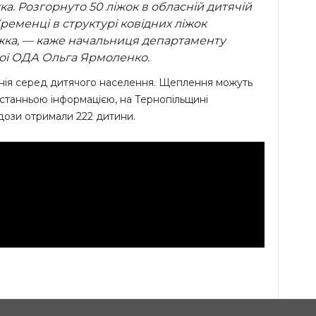
а. Розгорнуто 50 ліжок в обласній дитячій
 Кременці в структурі ковідних ліжок
ліжка, — каже начальниця департаменту
кої ОДА Ольга Ярмоленко.
анія серед дитячого населення. Щеплення можуть
 останньою інформацією, на Тернопільщині
 дози отримали 222 дитини.