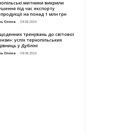
нопільські митники викрили
шення під час експорту
продукції на понад 1 млн грн
ль Олена
-
04.08.2026
щоденних тренувань до світової
нзи»: успіх тернопільських
івниць у Дубліні
ль Олена
-
04.08.2026