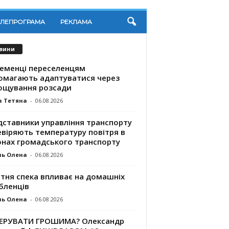
ЕЛЕПРОГРАМА
РЕКЛАМА
вини
ременці переселенцям
омагають адаптуватися через
ощування розсади
а Тетяна
-
06.08.2026
дставники управління транспорту
евіряють температуру повітря в
онах громадського транспорту
ль Олена
-
06.08.2026
ітня спека впливає на домашніх
бленців
ль Олена
-
06.08.2026
КЕРУВАТИ ГРОШИМА? Олександр