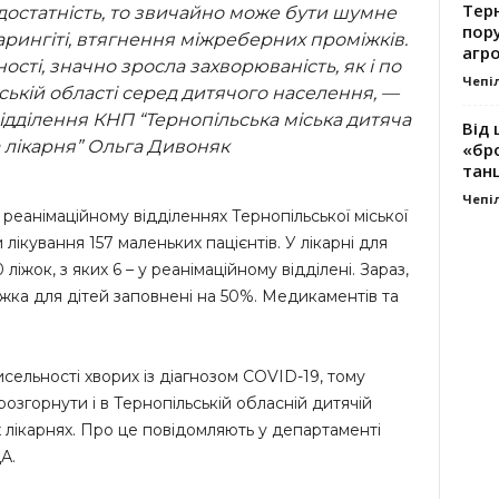
Тер
остатність, то звичайно може бути шумне
пору
арингіті, втягнення міжреберних проміжків.
агро
сті, значно зросла захворюваність, як і по
Чепі
ській області серед дитячого населення, —
ідділення КНП “Тернопільська міська дитяча
Від 
 лікарня” Ольга Дивоняк
«бро
танц
Чепі
 реанімаційному відділеннях Тернопільської міської
лікування 157 маленьких пацієнтів. У лікарні для
ліжок, з яких 6 – у реанімаційному відділені. Зараз,
іжка для дітей заповнені на 50%. Медикаментів та
сельності хворих із діагнозом COVID-19, тому
розгорнути і в Тернопільській обласній дитячій
них лікарнях. Про це повідомляють у департаменті
А.