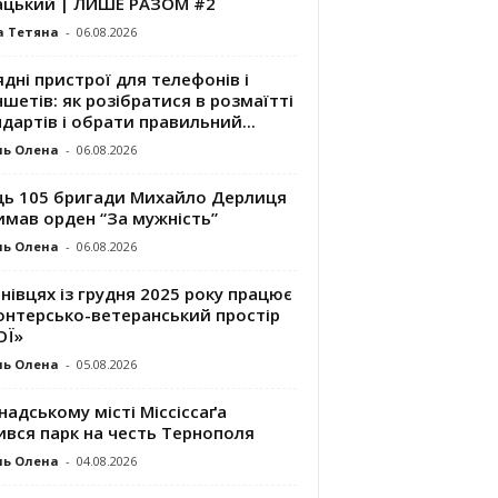
ацький | ЛИШЕ РАЗОМ #2
а Тетяна
-
06.08.2026
дні пристрої для телефонів і
шетів: як розібратися в розмаїтті
дартів і обрати правильний...
ль Олена
-
06.08.2026
ць 105 бригади Михайло Дерлиця
имав орден “За мужність”
ль Олена
-
06.08.2026
нівцях із грудня 2025 року працює
онтерсько-ветеранський простір
ОЇ»
ль Олена
-
05.08.2026
надському місті Міссіссаґа
ився парк на честь Тернополя
ль Олена
-
04.08.2026