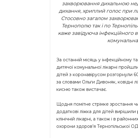
захворювання дихальною нед
дихання, хриплий голос при л
Стосовно загалом захворювано
Тернополю так і по Тернопіль
каже завідуюча інфекційного в
комунальна
За останній місяць у інфекційному та
дитячої комунальної лікарні пройшли 
дітей з коронавірусом розгорнули 60 
за словами Ольги Дивоняк, ковідні л
кисню також вистачає.
Щодня помітне стрімке зростання чи
додаткові ліжка для дітей вирішили 
клінічній лікарні, а також і в район
охорони здоров’я Тернопільської ОД