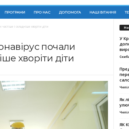
ПРОГРАМИ
ПРО НАС
ДОПОМОГА
НАШІ ВІТАННЯ
Т
и частіше і складніше хворіти діти
Но
У К
доп
ронавірус почали
вир
іше хворіти діти
Скиб
Пре
пер
сал
Чепі
Як л
улю
Чепі
ЯК 