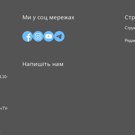
Ми у соц мережах
Стр
Струк
Редак
Напишіть нам
L10-
«TV-
7