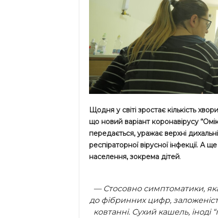
Щодня у світі зростає кількість хвор
що новий варіант коронавірусу “Омі
передається, уражає верхні дихальні
респіраторної вірусної інфекції. А ще
населення, зокрема дітей
.
— Стосовно симптоматики, яка
до фібринних цифр, заложеність
ковтанні. Сухий кашель, іноді