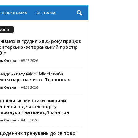
ЕЛЕПРОГРАМА
РЕКЛАМА
вини
нівцях із грудня 2025 року працює
онтерсько-ветеранський простір
ОЇ»
ль Олена
-
05.08.2026
надському місті Міссіссаґа
ився парк на честь Тернополя
ль Олена
-
04.08.2026
нопільські митники викрили
шення під час експорту
продукції на понад 1 млн грн
ль Олена
-
04.08.2026
щоденних тренувань до світової