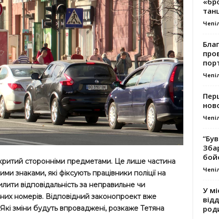
«бро
танц
Чепі
Благ
про
пор
Чепі
Перш
ново
Чепі
“Був
Зба
бой
критий сторонніми предметами. Це лише частина
Чепі
ми знаками, які фіксують працівники поліції на
силити відповідальність за неправильне чи
У мі
них номерів. Відповідний законопроект вже
відд
род
 Які зміни будуть впроваджені, розкаже Тетяна