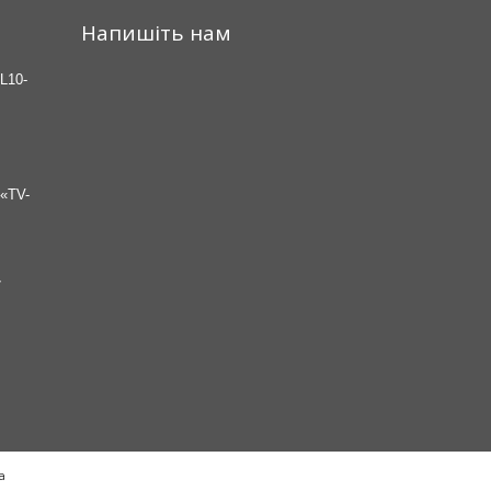
Напишіть нам
L10-
«TV-
7
а