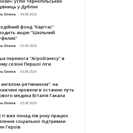
нзи»: успіх тернопільських
івниць у Дубліні
ль Олена
-
04.08.2026
одійний фонд “Карітас”
водить акцію “Шкільний
тфелик”
ль Олена
-
03.08.2026
а перемога “Агробізнесу” в
му сезоні Першої ліги
ль Олена
-
03.08.2026
 ангелом-рятівником”: на
ражчині провели в останню путь
ового медика Віталія Гакала
ль Олена
-
03.08.2026
сті вже понад пів року працює
ілення соціальної підтримки
ин Героїв