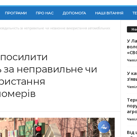
ПРОГРАМИ
ПРО НАС
ДОПОМОГА
НАШІ ВІТАННЯ
Т
повідальність за неправильне чи незаконне використання автомобільних
Но
У Ла
вол
«СВ
ь посилити
Чепі
ь за неправильне чи
У ка
ристання
з’яв
Чепі
номерів
Тер
пору
агро
Чепі
Від 