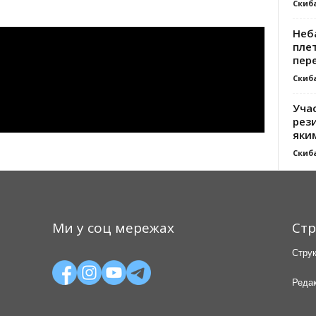
Скиб
Неб
плет
пер
Скиб
Уча
рези
яки
Скиб
Ми у соц мережах
Стр
Струк
Редак