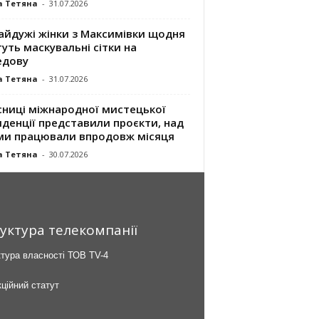
а Тетяна
-
31.07.2026
айдужі жінки з Максимівки щодня
уть маскувальні сітки на
едову
а Тетяна
-
31.07.2026
сниці міжнародної мистецької
денції представили проєкти, над
ми працювали впродовж місяця
а Тетяна
-
30.07.2026
уктура телекомпанії
тура власності ТОВ TV-4
ційний статут