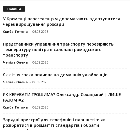
Новини
У Кременці переселенцям допомагають адаптуватися
через вирощування розсади
Скиба Тетяна
-
06.08.2026
Представники управління транспорту перевіряють
температуру повітря в салонах громадського
транспорту
Чепіль Олена
-
06.08.2026
Як літня спека впливає на домашніх улюбленців
Чепіль Олена
-
06.08.2026
ЯК КЕРУВАТИ ГРОШИМА? Олександр Сохацький | ЛИШЕ
РАЗОМ #2
Скиба Тетяна
-
06.08.2026
Зарядні пристрої для телефонів і планшетів: як
розібратися в розмаїтті стандартів і обрати