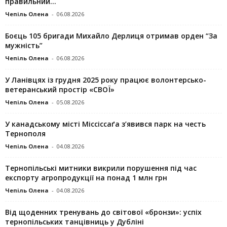
правильний...
Чепіль Олена
-
06.08.2026
Боєць 105 бригади Михайло Дерлиця отримав орден “За
мужність”
Чепіль Олена
-
06.08.2026
У Ланівцях із грудня 2025 року працює волонтерсько-
ветеранський простір «СВОЇ»
Чепіль Олена
-
05.08.2026
У канадському місті Міссіссаґа з’явився парк на честь
Тернополя
Чепіль Олена
-
04.08.2026
Тернопільські митники викрили порушення під час
експорту агропродукції на понад 1 млн грн
Чепіль Олена
-
04.08.2026
Від щоденних тренувань до світової «бронзи»: успіх
тернопільських танцівниць у Дубліні