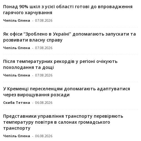
Понад 90% шкіл з усієї області готові до впровадження
гарячого харчування
Чепіль Олена
-
07.08.2026
Як офіси “Зроблено в Україні” допомагають запускaти та
розвивати власну справу
Чепіль Олена
-
07.08.2026
Після температурних рекордів у регіоні очікують
похолодання та дощі
Чепіль Олена
-
07.08.2026
У Кременці переселенцям допомагають адаптуватися
через вирощування розсади
Скиба Тетяна
-
06.08.2026
Представники управління транспорту перевіряють
температуру повітря в салонах громадського
транспорту
Чепіль Олена
-
06.08.2026