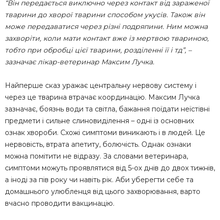
“Він передається виключно через контакт від зараженої
тварини до хворої тварини способом укусів. Також він
може передаватися через різні подряпини. Ним можна
захворіти, коли мати контакт вже із мертвою твариною,
тобто при обробці цієї тварини, розділенні її і тд”, –
зазначає лікар-ветеринар Максим Лучка.
Найперше сказ уражає центральну нервову систему і
через це тварина втрачає координацію. Максим Лучка
зазначає, боязнь води та світла, бажання поїдати неїстівні
предмети і сильне слиновиділення – одні із основних
ознак хвороби. Схожі симптоми виникають і в людей. Це
нервовість, втрата апетиту, болючість. Однак ознаки
можна помітити не відразу. За словами ветеринара,
симптоми можуть проявлятися від 5-ох днів до двох тижнів,
а іноді за пів року чи навіть рік. Аби уберегти себе та
домашнього улюбленця від цього захворювання, варто
вчасно проводити вакцинацію.