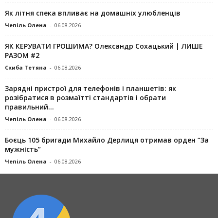
Як літня спека впливає на домашніх улюбленців
Чепіль Олена
-
06.08.2026
ЯК КЕРУВАТИ ГРОШИМА? Олександр Сохацький | ЛИШЕ
РАЗОМ #2
Скиба Тетяна
-
06.08.2026
Зарядні пристрої для телефонів і планшетів: як
розібратися в розмаїтті стандартів і обрати
правильний...
Чепіль Олена
-
06.08.2026
Боєць 105 бригади Михайло Дерлиця отримав орден “За
мужність”
Чепіль Олена
-
06.08.2026