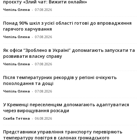
проєкту «Злий чат: Вижити онлайн»
Чепіль Олена
-
07.08.2026
Понад 90% шкіл з усієї області готові до впровадження
гарячого харчування
Чепіль Олена
-
07.08.2026
Як офіси “Зроблено в Україні” допомагають запускaти та
розвивати власну справу
Чепіль Олена
-
07.08.2026
Після температурних рекордів у регіоні очікують
похолодання та дощі
Чепіль Олена
-
07.08.2026
У Кременці переселенцям допомагають адаптуватися
через вирощування розсади
Скиба Тетяна
-
06.08.2026
Представники управління транспорту перевіряють
температуру повітря в салонах громадського