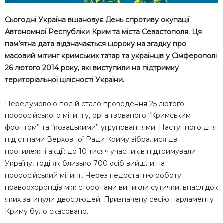
Сьогодні Україна вшановує День спротиву окупації
Автономної Республіки Крим та міста Севастополя. Ця
пам’ятна дата відзначається щороку на згадку про
масовий мітинг кримських татар та українців у Сімферополі
26 лютого 2014 року, які виступили на підтримку
територіальної цілісності України.
Передумовою подій стало проведення 25 лютого
проросійського мітингу, організованого “Кримським
фронтом” та “козацькими” угрупованнями. Наступного дня
під стінами Верховної Ради Криму зібралися дві
протилежні акції: до 10 тисяч учасників підтримували
Україну, тоді як близько 700 осіб вийшли на
проросійський мітинг. Через недостатню роботу
правоохоронців між сторонами виникли сутички, внаслідок
яких загинули двоє людей. Призначену сесію парламенту
Криму було скасовано.