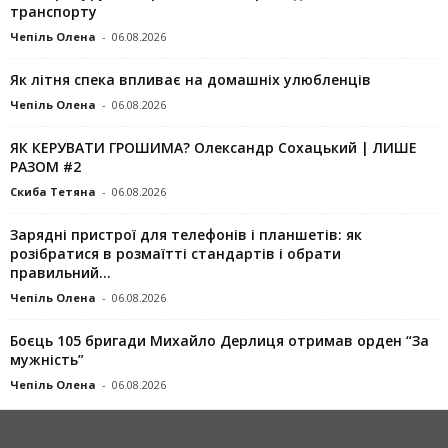
транспорту
Чепіль Олена
-
06.08.2026
Як літня спека впливає на домашніх улюбленців
Чепіль Олена
-
06.08.2026
ЯК КЕРУВАТИ ГРОШИМА? Олександр Сохацький | ЛИШЕ
РАЗОМ #2
Скиба Тетяна
-
06.08.2026
Зарядні пристрої для телефонів і планшетів: як
розібратися в розмаїтті стандартів і обрати
правильний...
Чепіль Олена
-
06.08.2026
Боєць 105 бригади Михайло Дерлиця отримав орден “За
мужність”
Чепіль Олена
-
06.08.2026