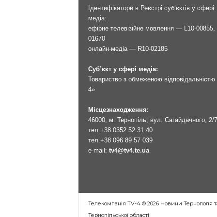
Ідентифікатори в Реєстрі суб’єктів у сфері
медіа:
ефірне телевізійне мовлення — L10-00855, 
01670
онлайн-медіа — R10-02185
Суб’єкт у сфері медіа:
Товариство з обмеженою відповідальністю 
4»
Місцезнаходження:
46000, м. Тернопіль, вул. Сагайдачного, 2/
тел.
+38 0352 52 31 40
тел.
+38 096 89 57 039
e-mail:
tv4@tv4.te.ua
Телекомпанія TV-4 © 2026 Новини Тернополя т
Тернопільської області