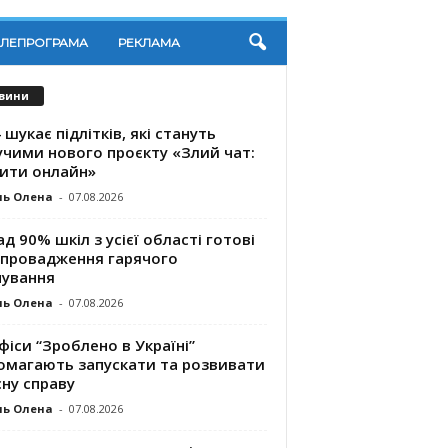
ЕЛЕПРОГРАМА
РЕКЛАМА
вини
 шукає підлітків, які стануть
учими нового проєкту «Злий чат:
ити онлайн»
ль Олена
-
07.08.2026
д 90% шкіл з усієї області готові
впровадження гарячого
чування
ль Олена
-
07.08.2026
фіси “Зроблено в Україні”
омагають запускaти та розвивати
ну справу
ль Олена
-
07.08.2026