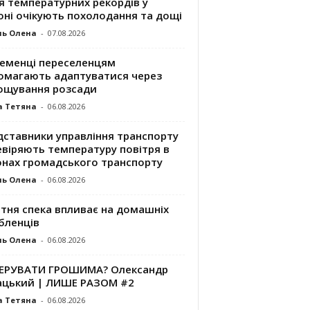
я температурних рекордів у
оні очікують похолодання та дощі
ль Олена
-
07.08.2026
ременці переселенцям
омагають адаптуватися через
ощування розсади
а Тетяна
-
06.08.2026
дставники управління транспорту
евіряють температуру повітря в
онах громадського транспорту
ль Олена
-
06.08.2026
ітня спека впливає на домашніх
бленців
ль Олена
-
06.08.2026
КЕРУВАТИ ГРОШИМА? Олександр
ацький | ЛИШЕ РАЗОМ #2
а Тетяна
-
06.08.2026