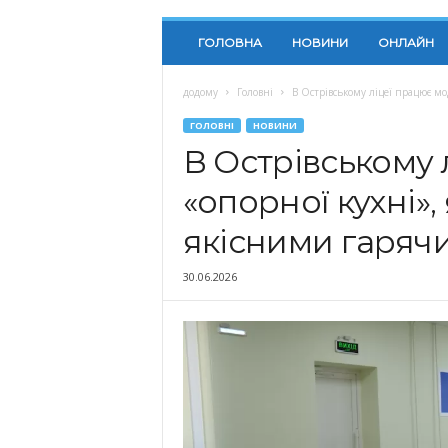
ГОЛОВНА
НОВИНИ
ОНЛАЙН
додому
Головні
В Острівському ліцеї працює мо
ГОЛОВНІ
НОВИНИ
В Острівському 
«опорної кухні»,
якісними гаряч
30.06.2026