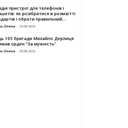
дні пристрої для телефонів і
шетів: як розібратися в розмаїтті
дартів і обрати правильний...
ль Олена
-
06.08.2026
ць 105 бригади Михайло Дерлиця
имав орден “За мужність”
ль Олена
-
06.08.2026