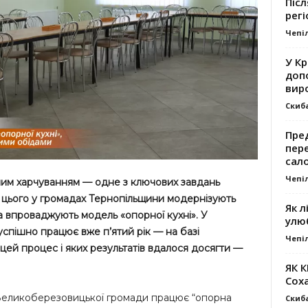
Післ
регі
Чепі
У К
доп
вир
Скиб
Пре
пер
сал
Чепі
чим харчуванням — одне з ключових завдань
 цього у громадах Тернопільщини модернізують
Як л
а впроваджують модель «опорної кухні». У
улю
спішно працює вже п’ятий рік — на базі
Чепі
 цей процес і яких результатів вдалося досягти —
ЯК 
Сох
ї Великоберезовицької громади працює “опорна
Скиб