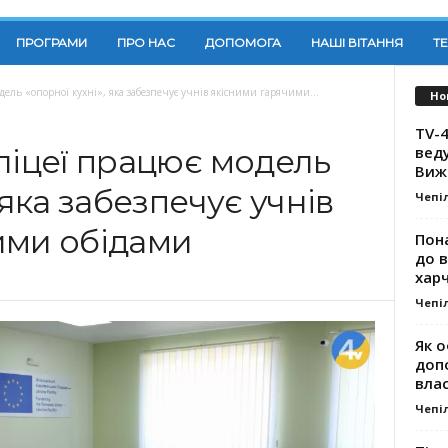
ПРОГРАМИ
ПРО НАС
ДОПОМОГА
НАШІ ВІТАННЯ
Т
дель «опорної кухні», яка забезпечує учнів якісними гарячими...
Но
TV-4
вед
ліцеї працює модель
Виж
 яка забезпечує учнів
Чепі
ими обідами
Пона
до 
хар
Чепі
Як о
доп
влас
Чепі