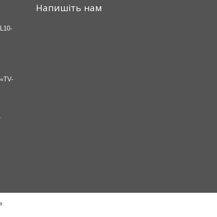
Напишіть нам
L10-
«TV-
7
а