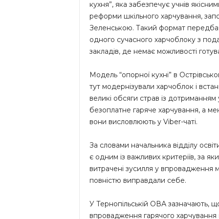
кухня”, яка забезпечує учнів якісни
реформи шкільного харчування, зап
Зеленською. Такий формат передбач
одного сучасного харчоблоку з под
закладів, де немає можливості готуват
Модель “опорної кухні” в Острівсько
тут модернізували харчоблок і вста
великі обсяги страв із дотриманням 
безоплатне гаряче харчування, а ме
вони висловлюють у Viber-чаті.
За словами начальника відділу освіт
є одним із важливих критеріїв, за я
витрачені зусилля у впровадження м
повністю виправдали себе.
У Тернопільській ОВА зазначають, щ
впровадження гарячого харчування в