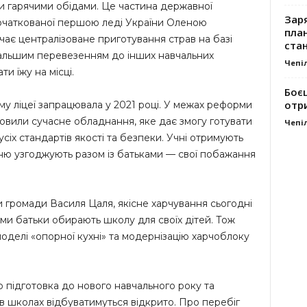
ми гарячими обідами. Це частина державної
Заря
очаткованої першою леді України Оленою
план
ає централізоване приготування страв на базі
стан
альшим перевезенням до інших навчальних
Чепі
и їжу на місці.
Боє
отр
му ліцеї запрацювала у 2021 році. У межах реформи
новили сучасне обладнання, яке дає змогу готувати
Чепі
усіх стандартів якості та безпеки. Учні отримують
ню узгоджують разом із батьками — свої побажання
и громади Василя Цаля, якісне харчування сьогодні
кими батьки обирають школу для своїх дітей. Тож
оделі «опорної кухні» та модернізацію харчоблоку
о підготовка до нового навчального року та
 школах відбуватимуться відкрито. Про перебіг