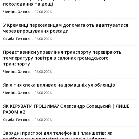
похолодання та дощі
Чепіль Олена
-
07.08.2026
У Кременці переселенцям допомагають адаптуватися
через вирощування розсади
Скиба Тетяна
-
06.08.2026
Представники управління транспорту перевіряють
температуру повітря в салонах громадського
транспорту
Чепіль Олена
-
06.08.2026
Як літня спека впливає на домашніх улюбленців
Чепіль Олена
-
06.08.2026
ЯК КЕРУВАТИ ГРОШИМА? Олександр Сохацький | ЛИШЕ
РАЗОМ #2
Скиба Тетяна
-
06.08.2026
Зарядні пристрої для телефонів і планшетів: як
розібратися в розмаїтті стандартів і обрати