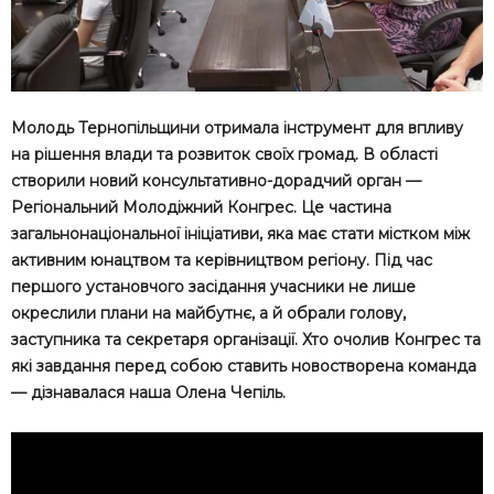
Молодь Тернопільщини отримала інструмент для впливу
на рішення влади та розвиток своїх громад. В області
створили новий консультативно-дорадчий орган —
Регіональний Молодіжний Конгрес. Це частина
загальнонаціональної ініціативи, яка має стати містком між
активним юнацтвом та керівництвом регіону. Під час
першого установчого засідання учасники не лише
окреслили плани на майбутнє, а й обрали голову,
заступника та секретаря організації. Хто очолив Конгрес та
які завдання перед собою ставить новостворена команда
— дізнавалася наша Олена Чепіль.