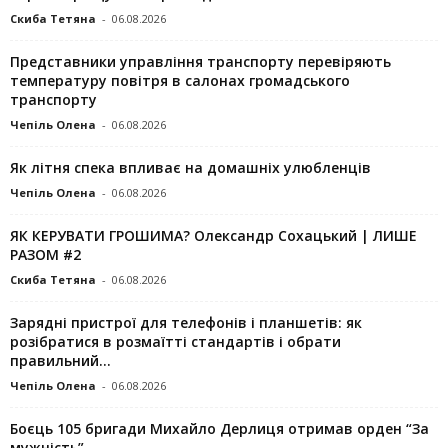
Скиба Тетяна
-
06.08.2026
Представники управління транспорту перевіряють
температуру повітря в салонах громадського
транспорту
Чепіль Олена
-
06.08.2026
Як літня спека впливає на домашніх улюбленців
Чепіль Олена
-
06.08.2026
ЯК КЕРУВАТИ ГРОШИМА? Олександр Сохацький | ЛИШЕ
РАЗОМ #2
Скиба Тетяна
-
06.08.2026
Зарядні пристрої для телефонів і планшетів: як
розібратися в розмаїтті стандартів і обрати
правильний...
Чепіль Олена
-
06.08.2026
Боєць 105 бригади Михайло Дерлиця отримав орден “За
мужність”