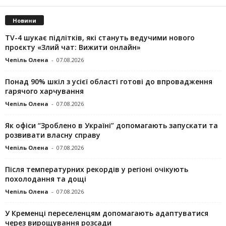
Новини
TV-4 шукає підлітків, які стануть ведучими нового
проєкту «Злий чат: Вижити онлайн»
Чепіль Олена
-
07.08.2026
Понад 90% шкіл з усієї області готові до впровадження
гарячого харчування
Чепіль Олена
-
07.08.2026
Як офіси “Зроблено в Україні” допомагають запускaти та
розвивати власну справу
Чепіль Олена
-
07.08.2026
Після температурних рекордів у регіоні очікують
похолодання та дощі
Чепіль Олена
-
07.08.2026
У Кременці переселенцям допомагають адаптуватися
через вирощування розсади