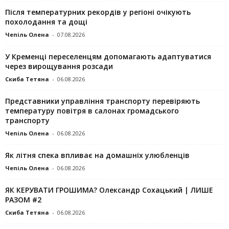
Після температурних рекордів у регіоні очікують
похолодання та дощі
Чепіль Олена
-
07.08.2026
У Кременці переселенцям допомагають адаптуватися
через вирощування розсади
Скиба Тетяна
-
06.08.2026
Представники управління транспорту перевіряють
температуру повітря в салонах громадського
транспорту
Чепіль Олена
-
06.08.2026
Як літня спека впливає на домашніх улюбленців
Чепіль Олена
-
06.08.2026
ЯК КЕРУВАТИ ГРОШИМА? Олександр Сохацький | ЛИШЕ
РАЗОМ #2
Скиба Тетяна
-
06.08.2026