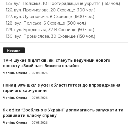
125. вул. Поліська, 10 Протирадіаційне укриття (150 чол.)
126. вул. Промислова, 20 Сховище (100 чол.)
127. вул. Лукяновича, 8 Сховище (1500 чол.)
128. вул. Поліська, 6 Сховище (300 чол.)
129. вул. Бродівська, 32 В Сховище (50 чол.)
130. вул. Промислова, 30 Сховище (150 чол.)
Новини
TV-4 шукає підлітків, які стануть ведучими нового
проєкту «Злий чат: Вижити онлайн»
Чепіль Олена
-
07.08.2026
Понад 90% шкіл з усієї області готові до впровадження
гарячого харчування
Чепіль Олена
-
07.08.2026
Як офіси “Зроблено в Україні” допомагають запускaти та
розвивати власну справу
Чепіль Олена
-
07.08.2026