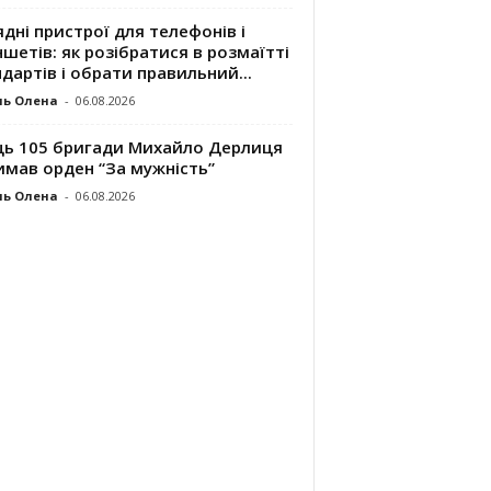
дні пристрої для телефонів і
шетів: як розібратися в розмаїтті
дартів і обрати правильний...
ль Олена
-
06.08.2026
ць 105 бригади Михайло Дерлиця
имав орден “За мужність”
ль Олена
-
06.08.2026