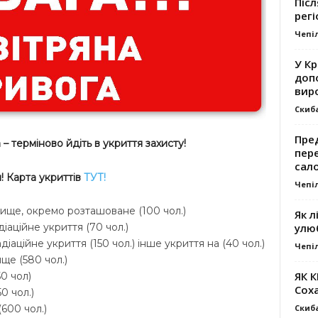
Післ
регі
Чепі
У К
доп
вир
Скиб
Пре
– терміново йдіть в укриття захисту!
пер
сал
 Карта укриттів
ТУТ!
Чепі
ховище, окремо розташоване (100 чол.)
Як л
улю
діаційне укриття (70 чол.)
діаційне укриття (150 чол.) інше укриття на (40 чол.)
Чепі
ще (580 чол.)
ЯК 
0 чол)
Сох
0 чол.)
Скиб
600 чол.)