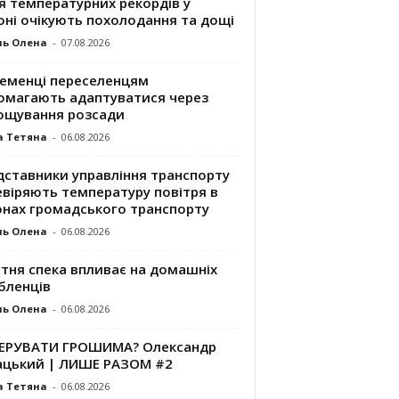
я температурних рекордів у
оні очікують похолодання та дощі
ль Олена
-
07.08.2026
ременці переселенцям
омагають адаптуватися через
ощування розсади
а Тетяна
-
06.08.2026
дставники управління транспорту
евіряють температуру повітря в
онах громадського транспорту
ль Олена
-
06.08.2026
ітня спека впливає на домашніх
бленців
ль Олена
-
06.08.2026
КЕРУВАТИ ГРОШИМА? Олександр
ацький | ЛИШЕ РАЗОМ #2
а Тетяна
-
06.08.2026