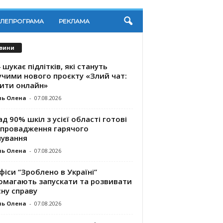
ЕЛЕПРОГРАМА
РЕКЛАМА
вини
 шукає підлітків, які стануть
учими нового проєкту «Злий чат:
ити онлайн»
ль Олена
-
07.08.2026
д 90% шкіл з усієї області готові
впровадження гарячого
чування
ль Олена
-
07.08.2026
фіси “Зроблено в Україні”
омагають запускaти та розвивати
ну справу
ль Олена
-
07.08.2026