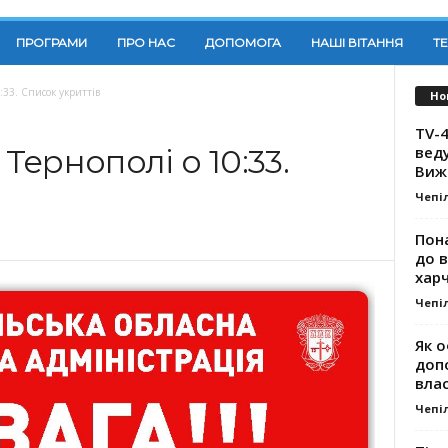
ПРОГРАМИ
ПРО НАС
ДОПОМОГА
НАШІ ВІТАННЯ
Т
0:33. Список укриттів
Но
TV-4
вед
 Тернополі о 10:33.
Виж
Чепі
Пона
до 
хар
Чепі
Як о
доп
влас
Чепі