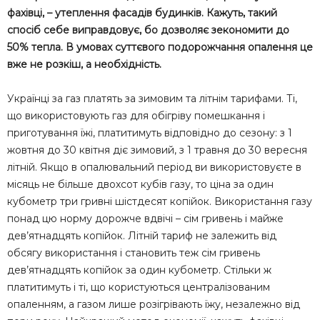
фахівці, – утеплення фасадів будинків. Кажуть, такий
спосіб себе виправдовує, бо дозволяє зекономити до
50% тепла. В умовах суттєвого подорожчання опалення це
вже не розкіш, а необхідність.
Українці за газ платять за зимовим та літнім тарифами. Ті,
що використовують газ для обігріву помешкання і
приготування їжі, платитимуть відповідно до сезону: з 1
жовтня до 30 квітня діє зимовий, з 1 травня до 30 вересня
літній. Якщо в опалювальний період ви використовуєте в
місяць не більше двохсот кубів газу, то ціна за один
кубометр три гривні шістдесят копійок. Використання газу
понад цю норму дорожче вдвічі – сім гривень і майже
дев’ятнадцять копійок. Літній тариф не залежить від
обсягу використання і становить теж сім гривень
дев’ятнадцять копійок за один кубометр. Стільки ж
платитимуть і ті, що користуються централізованим
опаленням, а газом лише розігрівають їжу, незалежно від