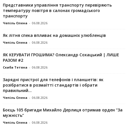
Представники управління транспорту перевіряють
температуру повітря в салонах громадського
транспорту
Чепіль Олена
-
06.08.2026
Як літня спека впливає на домашніх улюбленців
Чепіль Олена
-
06.08.2026
ЯК КЕРУВАТИ ГРОШИМА? Олександр Сохацький | ЛИШЕ
РАЗОМ #2
Скиба Тетяна
-
06.08.2026
Зарядні пристрої для телефонів і планшетів: як
розібратися в розмаїтті стандартів і обрати
правильний...
Чепіль Олена
-
06.08.2026
Боєць 105 бригади Михайло Дерлиця отримав орден “За
мужність”
Чепіль Олена
-
06.08.2026