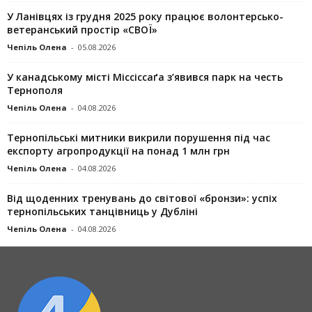
У Ланівцях із грудня 2025 року працює волонтерсько-
ветеранський простір «СВОЇ»
Чепіль Олена
-
05.08.2026
У канадському місті Міссіссаґа з’явився парк на честь
Тернополя
Чепіль Олена
-
04.08.2026
Тернопільські митники викрили порушення під час
експорту агропродукції на понад 1 млн грн
Чепіль Олена
-
04.08.2026
Від щоденних тренувань до світової «бронзи»: успіх
тернопільських танцівниць у Дубліні
Чепіль Олена
-
04.08.2026