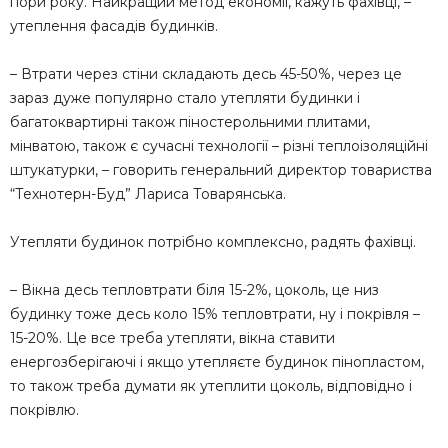
пори року. Найкращий метод економії, кажуть фахівці, –
утеплення фасадів будинків.
– Втрати через стіни складають десь 45-50%, через це
зараз дуже популярно стало утепляти будинки і
багатоквартирні також піностерольними плитами,
мінватою, також є сучасні технології – різні теплоізоляційні
штукатурки, – говорить генеральний директор товариства
“Технотерн-Буд” Лариса Товарянська.
Утепляти будинок потрібно комплексно, радять фахівці.
– Вікна десь тепловтрати біля 15-2%, цоколь, це низ
будинку тоже десь коло 15% тепловтрати, ну і покрівля –
15-20%. Це все треба утепляти, вікна ставити
енергозберігаючі і якщо утепляєте будинок пінопластом,
то також треба думати як утеплити цоколь, відповідно і
покрівлю.