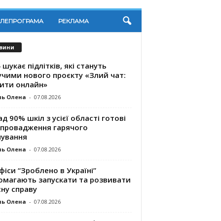
ЕЛЕПРОГРАМА
РЕКЛАМА
вини
 шукає підлітків, які стануть
учими нового проєкту «Злий чат:
ити онлайн»
ль Олена
-
07.08.2026
д 90% шкіл з усієї області готові
впровадження гарячого
чування
ль Олена
-
07.08.2026
фіси “Зроблено в Україні”
омагають запускaти та розвивати
ну справу
ль Олена
-
07.08.2026