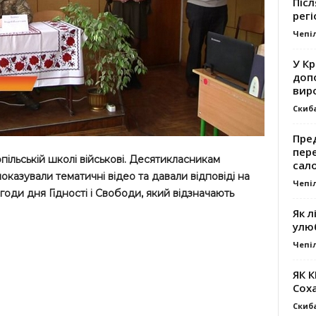
Післ
регі
Чепі
У К
доп
вир
Скиб
Пре
пер
пільській школі військові. Десятикласникам
сал
оказували тематичні відео та давали відповіді на
Чепі
агоди дня Гідності і Свободи, який відзначають
Як л
улю
Чепі
ЯК 
Сох
Скиб