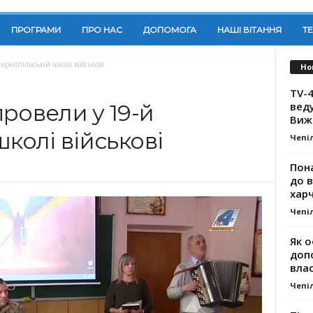
ПРОГРАМИ
ПРО НАС
ДОПОМОГА
НАШІ ВІТАННЯ
Т
тернопільській школі військові
Но
TV-4
вед
ровели у 19-й
Виж
школі військові
Чепі
Пона
до 
хар
Чепі
Як о
доп
влас
Чепі