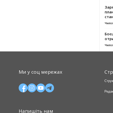
Заря
план
стан
Чепі
Боє
отр
Чепі
Ми у соц мережах
Стр
Струк
Редак
Напишіть нам