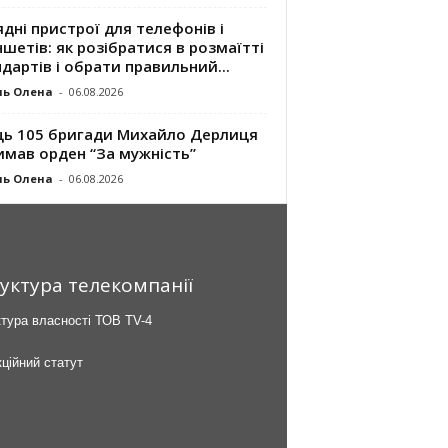
дні пристрої для телефонів і
шетів: як розібратися в розмаїтті
дартів і обрати правильний...
ль Олена
-
06.08.2026
ць 105 бригади Михайло Дерлиця
имав орден “За мужність”
ль Олена
-
06.08.2026
уктура телекомпанії
тура власності ТОВ TV-4
ційний статут