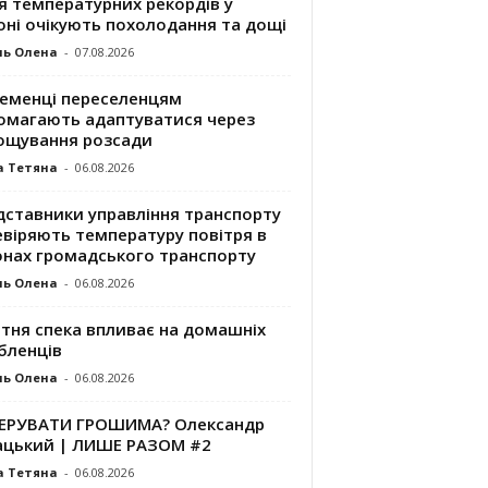
я температурних рекордів у
оні очікують похолодання та дощі
ль Олена
-
07.08.2026
ременці переселенцям
омагають адаптуватися через
ощування розсади
а Тетяна
-
06.08.2026
дставники управління транспорту
евіряють температуру повітря в
онах громадського транспорту
ль Олена
-
06.08.2026
ітня спека впливає на домашніх
бленців
ль Олена
-
06.08.2026
КЕРУВАТИ ГРОШИМА? Олександр
ацький | ЛИШЕ РАЗОМ #2
а Тетяна
-
06.08.2026