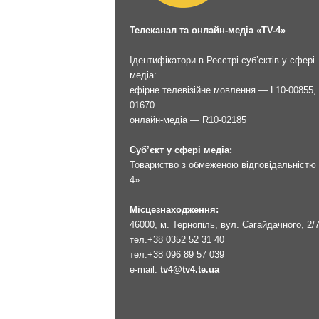
Телеканал та онлайн-медіа «TV-4»
Ідентифікатори в Реєстрі суб’єктів у сфері
медіа:
ефірне телевізійне мовлення — L10-00855, 
01670
онлайн-медіа — R10-02185
Суб’єкт у сфері медіа:
Товариство з обмеженою відповідальністю 
4»
Місцезнаходження:
46000, м. Тернопіль, вул. Сагайдачного, 2/
тел.
+38 0352 52 31 40
тел.
+38 096 89 57 039
e-mail:
tv4@tv4.te.ua