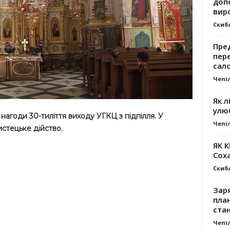
доп
вир
Скиб
Пре
пер
сал
Чепі
Як л
улю
 нагоди 30-тиліття виходу УГКЦ з підпілля. У
Чепі
истецьке дійство.
ЯК 
Сох
Скиб
Заря
план
стан
Чепі