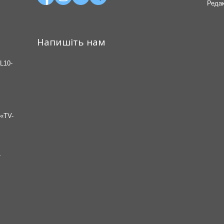
Редак
Напишіть нам
L10-
«TV-
7