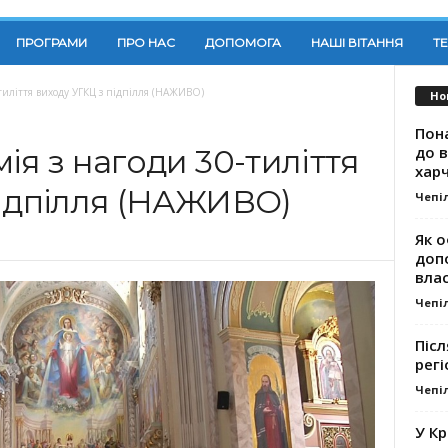
ПРОГРАМИ
ПРО НАС
ДОПОМОГА
НАШІ ВІТАННЯ
Т
-тиліття виходу УГКЦ з підпілля (НАЖИВО)
Но
Пона
до 
ія з нагоди 30-тиліття
хар
підпілля (НАЖИВО)
Чепі
Як о
доп
влас
Чепі
Післ
регі
Чепі
У К