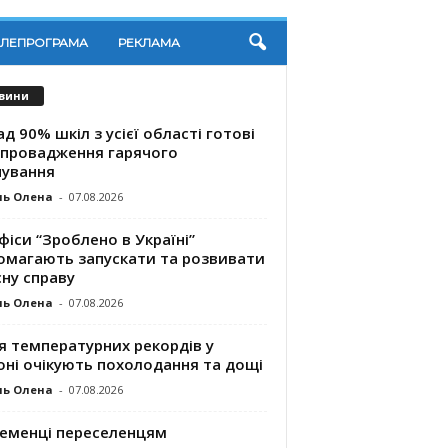
ЕЛЕПРОГРАМА
РЕКЛАМА
вини
д 90% шкіл з усієї області готові
впровадження гарячого
чування
ль Олена
-
07.08.2026
фіси “Зроблено в Україні”
омагають запускaти та розвивати
ну справу
ль Олена
-
07.08.2026
я температурних рекордів у
оні очікують похолодання та дощі
ль Олена
-
07.08.2026
ременці переселенцям