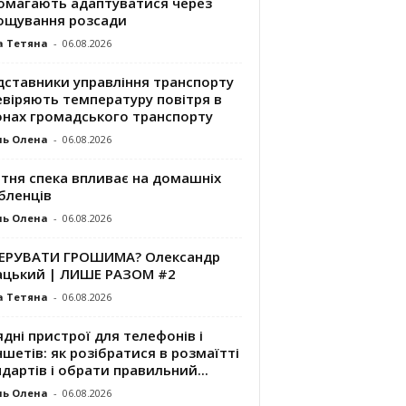
омагають адаптуватися через
ощування розсади
а Тетяна
-
06.08.2026
дставники управління транспорту
евіряють температуру повітря в
онах громадського транспорту
ль Олена
-
06.08.2026
ітня спека впливає на домашніх
бленців
ль Олена
-
06.08.2026
КЕРУВАТИ ГРОШИМА? Олександр
ацький | ЛИШЕ РАЗОМ #2
а Тетяна
-
06.08.2026
дні пристрої для телефонів і
шетів: як розібратися в розмаїтті
дартів і обрати правильний...
ль Олена
-
06.08.2026