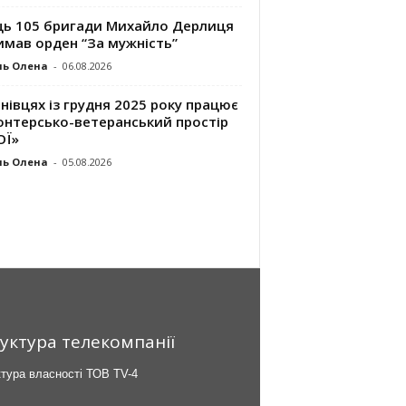
ць 105 бригади Михайло Дерлиця
имав орден “За мужність”
ль Олена
-
06.08.2026
нівцях із грудня 2025 року працює
онтерсько-ветеранський простір
ОЇ»
ль Олена
-
05.08.2026
уктура телекомпанії
тура власності ТОВ TV-4