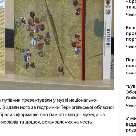
«бро
танц
Чепі
Благ
про
пор
Чепі
Перш
ново
Чепі
“Був
Зба
бой
 путівник презентували у музеї національно-
Чепі
 Видали його за підтримки Тернопільської обласної
брали інформацію про пам’ятні місця і музеї, а на
У мі
моріалів та дошок, встановлених на честь
відд
род