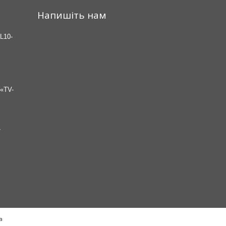
Напишіть нам
L10-
«TV-
7
а