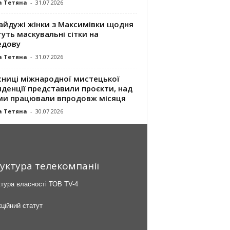
а Тетяна
-
31.07.2026
айдужі жінки з Максимівки щодня
уть маскувальні сітки на
едову
а Тетяна
-
31.07.2026
сниці міжнародної мистецької
денції представили проєкти, над
ми працювали впродовж місяця
а Тетяна
-
30.07.2026
уктура телекомпанії
тура власності ТОВ TV-4
ційний статут