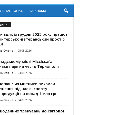
ЕЛЕПРОГРАМА
РЕКЛАМА
вини
нівцях із грудня 2025 року працює
онтерсько-ветеранський простір
ОЇ»
ль Олена
-
05.08.2026
надському місті Міссіссаґа
ився парк на честь Тернополя
ль Олена
-
04.08.2026
нопільські митники викрили
шення під час експорту
продукції на понад 1 млн грн
ль Олена
-
04.08.2026
щоденних тренувань до світової