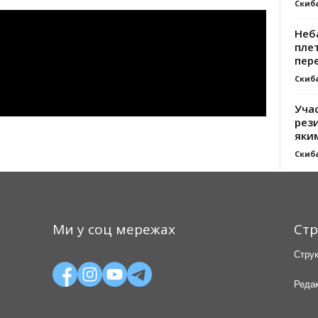
Скиб
Неб
плет
пер
Скиб
Уча
рези
яки
Скиб
Ми у соц мережах
Стр
Струк
Редак