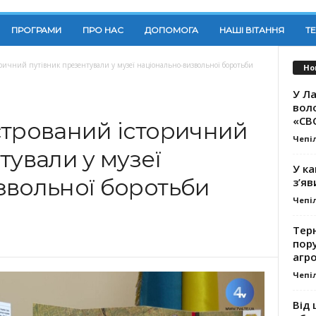
ПРОГРАМИ
ПРО НАС
ДОПОМОГА
НАШІ ВІТАННЯ
Т
ричний путівник презентували у музеї національно-визвольної боротьби
Но
У Ла
вол
«СВ
стрований історичний
Чепі
тували у музеї
У ка
звольної боротьби
з’яв
Чепі
Тер
пору
агро
Чепі
Від 