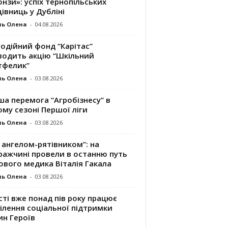
нзи»: успіх тернопільських
івниць у Дубліні
ль Олена
-
04.08.2026
одійний фонд “Карітас”
водить акцію “Шкільний
тфелик”
ль Олена
-
03.08.2026
а перемога “Агробізнесу” в
му сезоні Першої ліги
ль Олена
-
03.08.2026
 ангелом-рятівником”: на
ражчині провели в останню путь
ового медика Віталія Гакала
ль Олена
-
03.08.2026
сті вже понад пів року працює
ілення соціальної підтримки
ин Героїв