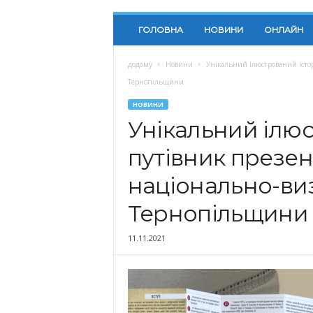
ГОЛОВНА
НОВИНИ
ОНЛАЙН
додому
Новини
Унікальний ілюстрований істо
Тернопільщини
НОВИНИ
Унікальний ілю
путівник презен
національно-ви
Тернопільщини
11.11.2021