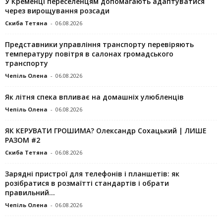
У Кременці переселенцям допомагають адаптуватися
через вирощування розсади
Скиба Тетяна
-
06.08.2026
Представники управління транспорту перевіряють
температуру повітря в салонах громадського
транспорту
Чепіль Олена
-
06.08.2026
Як літня спека впливає на домашніх улюбленців
Чепіль Олена
-
06.08.2026
ЯК КЕРУВАТИ ГРОШИМА? Олександр Сохацький | ЛИШЕ
РАЗОМ #2
Скиба Тетяна
-
06.08.2026
Зарядні пристрої для телефонів і планшетів: як
розібратися в розмаїтті стандартів і обрати
правильний...
Чепіль Олена
-
06.08.2026