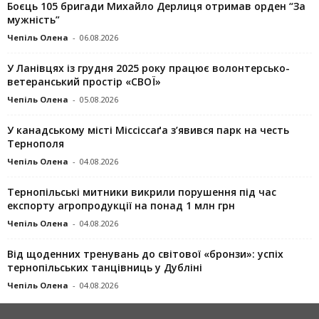
Боєць 105 бригади Михайло Дерлиця отримав орден “За
мужність”
Чепіль Олена
-
06.08.2026
У Ланівцях із грудня 2025 року працює волонтерсько-
ветеранський простір «СВОЇ»
Чепіль Олена
-
05.08.2026
У канадському місті Міссіссаґа з’явився парк на честь
Тернополя
Чепіль Олена
-
04.08.2026
Тернопільські митники викрили порушення під час
експорту агропродукції на понад 1 млн грн
Чепіль Олена
-
04.08.2026
Від щоденних тренувань до світової «бронзи»: успіх
тернопільських танцівниць у Дубліні
Чепіль Олена
-
04.08.2026