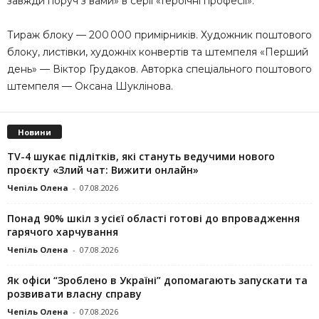
завжди поруч з вами» в серії «Героїчні професії».
Тираж блоку — 200 000 примірників. Художник поштового
блоку, листівки, художніх конвертів та штемпеля «Перший
день» — Віктор Грудаков. Авторка спеціального поштового
штемпеля — Оксана Шуклінова.
Новини
TV-4 шукає підлітків, які стануть ведучими нового
проєкту «Злий чат: Вижити онлайн»
Чепіль Олена
-
07.08.2026
Понад 90% шкіл з усієї області готові до впровадження
гарячого харчування
Чепіль Олена
-
07.08.2026
Як офіси “Зроблено в Україні” допомагають запускaти та
розвивати власну справу
Чепіль Олена
-
07.08.2026