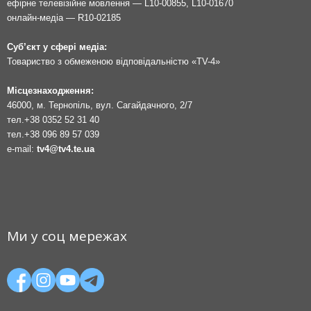
ефірне телевізійне мовлення — L10-00855, L10-01670
онлайн-медіа — R10-02185
Суб’єкт у сфері медіа:
Товариство з обмеженою відповідальністю «TV-4»
Місцезнаходження:
46000, м. Тернопіль, вул. Сагайдачного, 2/7
тел.
+38 0352 52 31 40
тел.
+38 096 89 57 039
e-mail:
tv4@tv4.te.ua
Ми у соц мережах