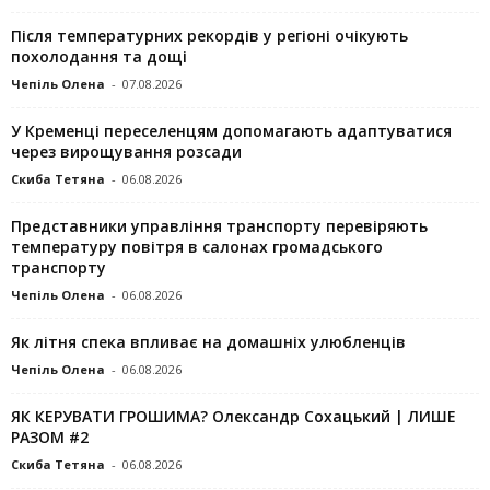
Після температурних рекордів у регіоні очікують
похолодання та дощі
Чепіль Олена
-
07.08.2026
У Кременці переселенцям допомагають адаптуватися
через вирощування розсади
Скиба Тетяна
-
06.08.2026
Представники управління транспорту перевіряють
температуру повітря в салонах громадського
транспорту
Чепіль Олена
-
06.08.2026
Як літня спека впливає на домашніх улюбленців
Чепіль Олена
-
06.08.2026
ЯК КЕРУВАТИ ГРОШИМА? Олександр Сохацький | ЛИШЕ
РАЗОМ #2
Скиба Тетяна
-
06.08.2026