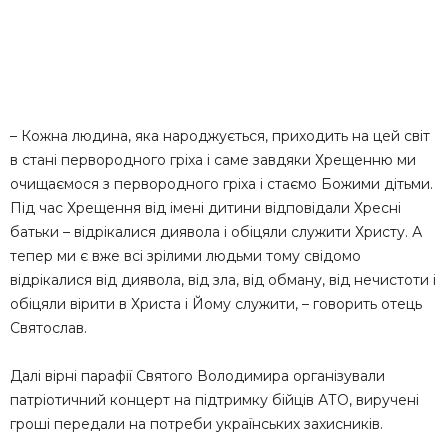
– Кожна людина, яка народжується, приходить на цей світ
в стані первородного гріха і саме завдяки Хрещенню ми
очищаємося з первородного гріха і стаємо Божими дітьми.
Під час Хрещення від імені дитини відповідали Хресні
батьки – відрікалися диявола і обіцяли служити Христу. А
тепер ми є вже всі зрілими людьми тому свідомо
відрікалися від диявола, від зла, від обману, від нечистоти і
обіцяли вірити в Христа і Йому служити, – говорить отець
Святослав.
Далі вірні парафії Святого Володимира організували
патріотичний концерт на підтримку бійців АТО, виручені
гроші передали на потреби українських захисників.