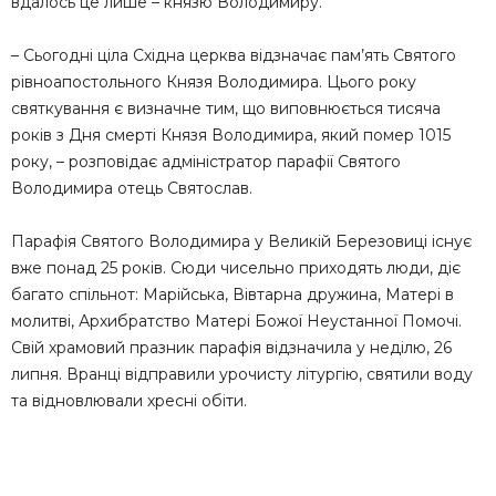
вдалось це лише – князю Володимиру.
– Сьогодні ціла Східна церква відзначає пам’ять Святого
рівноапостольного Князя Володимира. Цього року
святкування є визначне тим, що виповнюється тисяча
років з Дня смерті Князя Володимира, який помер 1015
року, – розповідає адміністратор парафії Святого
Володимира отець Святослав.
Парафія Святого Володимира у Великій Березовиці існує
вже понад 25 років. Сюди чисельно приходять люди, діє
багато спільнот: Марійська, Вівтарна дружина, Матері в
молитві, Архибратство Матері Божої Неустанної Помочі.
Свій храмовий празник парафія відзначила у неділю, 26
липня. Вранці відправили урочисту літургію, святили воду
та відновлювали хресні обіти.