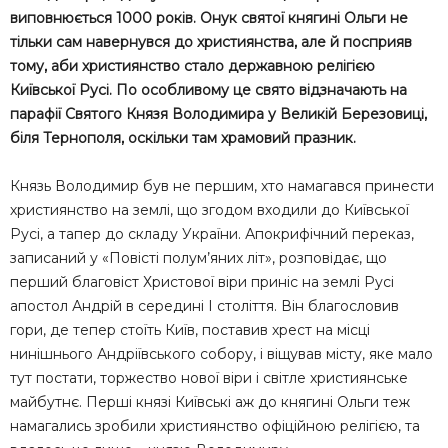
виповнюється 1000 років. Онук святої княгині Ольги не
тільки сам навернувся до християнства, але й посприяв
тому, аби християнство стало державною релігією
Київської Русі. По особливому це свято відзначають на
парафії Святого Князя Володимира у Великій Березовиці,
біля Тернополя, оскільки там храмовий празник.
Князь Володимир був не першим, хто намагався принести
християнство на землі, що згодом входили до Київської
Русі, а тапер до складу України. Апокрифічний переказ,
записаний у «Повісті полум’яних літ», розповідає, що
перший благовіст Христової віри приніс на землі Русі
апостол Андрій в середині І століття. Він благословив
гори, де тепер стоїть Київ, поставив хрест на місці
нинішнього Андріївського собору, і віщував місту, яке мало
тут постати, торжество нової віри і світле християнське
майбутнє. Перші князі Київські аж до княгині Ольги теж
намагались зробили християнство офіційною релігією, та