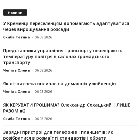
Новини
У Кременці переселенцям допомагають адаптуватися
через вирощування розсади
Скиба Тетяна
-
06.08.2026
Представники управління транспорту перевіряють
температуру повітря в салонах громадського
транспорту
Чепіль Олена
-
06.08.2026
Як літня спека впливає на домашніх улюбленців
Чепіль Олена
-
06.08.2026
ЯК КЕРУВАТИ ГРОШИМА? Олександр Сохацький | ЛИШЕ
РАЗОМ #2
Скиба Тетяна
-
06.08.2026
Зарядні пристрої для телефонів і планшетів: як
розібратися в розмаїтті стандартів і обрати