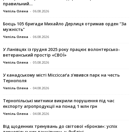
правильний...
Чепіль Олена
-
06.08.2026
Боєць 105 бригади Михайло Дерлиця отримав орден “За
мужність”
Чепіль Олена
-
06.08.2026
У Ланівцях із грудня 2025 року працює волонтерсько-
ветеранський простір «СВОЇ»
Чепіль Олена
-
05.08.2026
У канадському місті Міссіссаґа з’явився парк на честь
Тернополя
Чепіль Олена
-
04.08.2026
Тернопільські митники викрили порушення під час
експорту агропродукції на понад 1 млн грн
Чепіль Олена
-
04.08.2026
Від щоденних тренувань до світової «бронзи»: успіх
тернопільських танцівниць у Дубліні