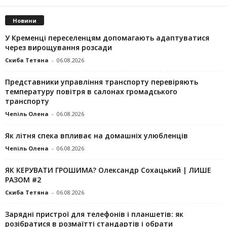
Новини
У Кременці переселенцям допомагають адаптуватися
через вирощування розсади
Скиба Тетяна
-
06.08.2026
Представники управління транспорту перевіряють
температуру повітря в салонах громадського
транспорту
Чепіль Олена
-
06.08.2026
Як літня спека впливає на домашніх улюбленців
Чепіль Олена
-
06.08.2026
ЯК КЕРУВАТИ ГРОШИМА? Олександр Сохацький | ЛИШЕ
РАЗОМ #2
Скиба Тетяна
-
06.08.2026
Зарядні пристрої для телефонів і планшетів: як
розібратися в розмаїтті стандартів і обрати