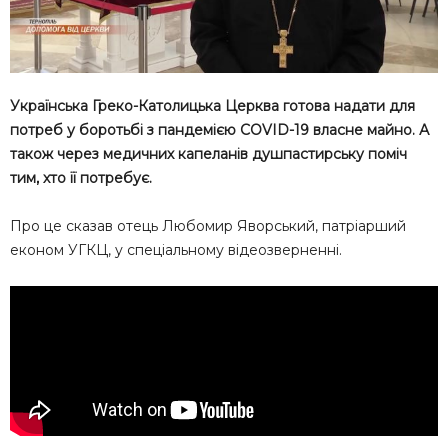
Українська Греко-Католицька Церква готова надати для
потреб у боротьбі з пандемією COVID-19 власне майно. А
також через медичних капеланів душпастирську поміч
тим, хто її потребує.
Про це сказав отець Любомир Яворський, патріарший
економ УГКЦ, у спеціальному відеозверненні.