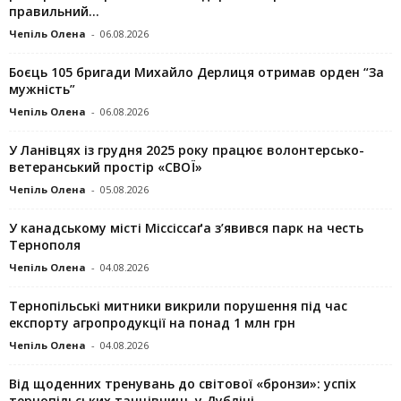
правильний...
Чепіль Олена
-
06.08.2026
Боєць 105 бригади Михайло Дерлиця отримав орден “За
мужність”
Чепіль Олена
-
06.08.2026
У Ланівцях із грудня 2025 року працює волонтерсько-
ветеранський простір «СВОЇ»
Чепіль Олена
-
05.08.2026
У канадському місті Міссіссаґа з’явився парк на честь
Тернополя
Чепіль Олена
-
04.08.2026
Тернопільські митники викрили порушення під час
експорту агропродукції на понад 1 млн грн
Чепіль Олена
-
04.08.2026
Від щоденних тренувань до світової «бронзи»: успіх
тернопільських танцівниць у Дубліні