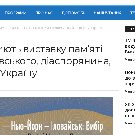
ПРОГРАМИ
ПРО НАС
ДОПОМОГА
НАШІ ВІТАННЯ
Т
ам’яті Маркіяна Паславського, діаспорянина, який загинув за Україну
Но
TV-4
вед
иють виставку пам’яті
Виж
ського, діаспорянина,
Чепі
 Україну
Пона
до 
хар
Чепі
Як о
доп
влас
Чепі