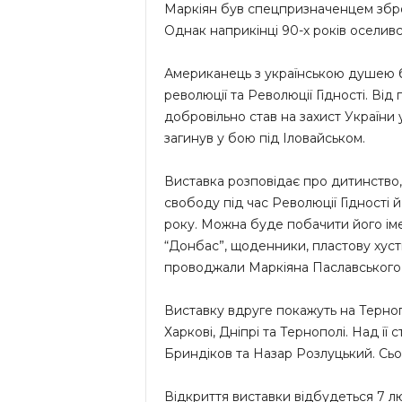
Маркіян був спецпризначенцем збро
Однак наприкінці 90-х років оселився
Американець з українською душею б
революції та Революції Гідності. Від 
добровільно став на захист України 
загинув у бою під Іловайськом.
Виставка розповідає про дитинство,
свободу під час Революції Гідності й
року. Можна буде побачити його ім
“Донбас”, щоденники, пластову хуст
проводжали Маркіяна Паславського 
Виставку вдруге покажуть на Тернопі
Харкові, Дніпрі та Тернополі. Над ї
Бриндіков та Назар Розлуцький. Сьо
Відкриття виставки відбудеться 7 лют