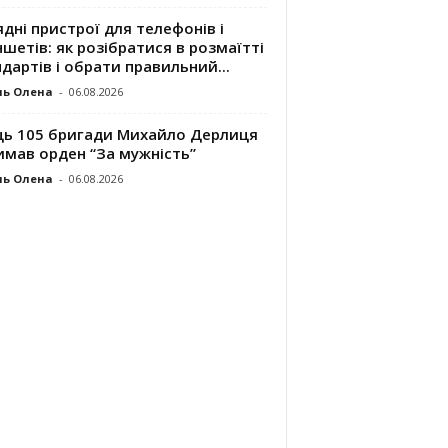
дні пристрої для телефонів і
шетів: як розібратися в розмаїтті
дартів і обрати правильний...
ль Олена
-
06.08.2026
ць 105 бригади Михайло Дерлиця
имав орден “За мужність”
ль Олена
-
06.08.2026