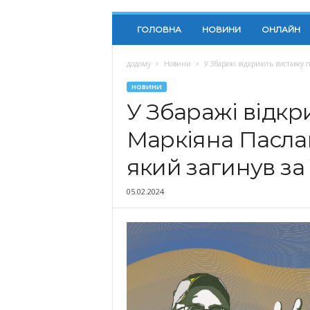
ГОЛОВНА
НОВИНИ
ОНЛАЙН
додому
Новини
У Збаражі відкриють виставку п
НОВИНИ
У Збаражі відкр
Маркіяна Паслав
який загинув за
05.02.2024