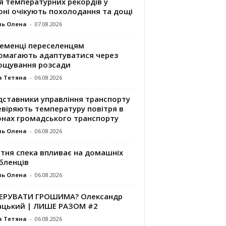
я температурних рекордів у
оні очікують похолодання та дощі
ль Олена
-
07.08.2026
ременці переселенцям
омагають адаптуватися через
ощування розсади
а Тетяна
-
06.08.2026
дставники управління транспорту
евіряють температуру повітря в
онах громадського транспорту
ль Олена
-
06.08.2026
ітня спека впливає на домашніх
бленців
ль Олена
-
06.08.2026
КЕРУВАТИ ГРОШИМА? Олександр
ацький | ЛИШЕ РАЗОМ #2
а Тетяна
-
06.08.2026