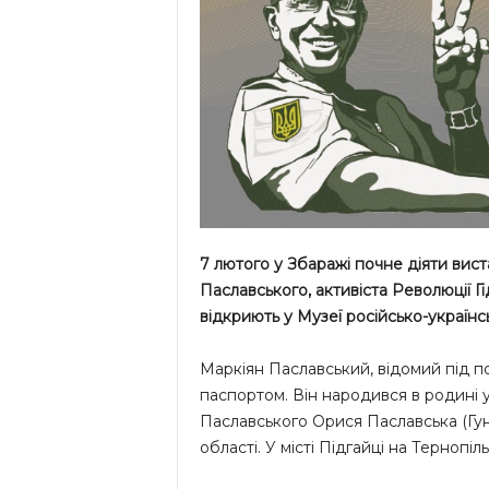
7 лютого у Збаражі почне діяти вист
Паславського, активіста Революції Г
відкриють
у Музеї російсько-українсь
Маркіян Паславський, відомий під п
паспортом. Він народився в родині 
Паславського Орися Паславська (Гун
області. У місті Підгайці на Тернопіл