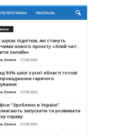
ЕЛЕПРОГРАМА
РЕКЛАМА
вини
 шукає підлітків, які стануть
учими нового проєкту «Злий чат:
ити онлайн»
ль Олена
-
07.08.2026
д 90% шкіл з усієї області готові
впровадження гарячого
чування
ль Олена
-
07.08.2026
фіси “Зроблено в Україні”
омагають запускaти та розвивати
ну справу
ль Олена
-
07.08.2026