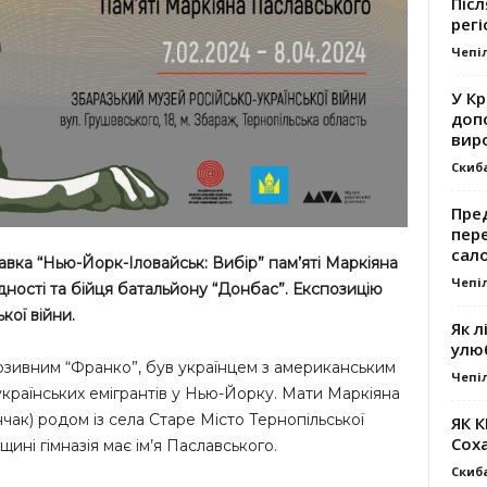
Післ
регі
Чепі
У К
доп
вир
Скиб
Пре
пер
сал
авка “Нью-Йорк-Іловайськ: Вибір” пам’яті Маркіяна
Чепі
ідності та бійця батальйону “Донбас”. Експозицію
кої війни.
Як л
улю
озивним “Франко”, був українцем з американським
Чепі
українських емігрантів у Нью-Йорку. Мати Маркіяна
чак) родом із села Старе Місто Тернопільської
ЯК 
Сох
ьщині гімназія має ім’я Паславського.
Скиб