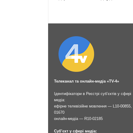
Телеканал та онлайн-медіа «TV-4»
Ідентифікатори в Реєстрі суб’єктів у сфері
медіа:
ефірне телевізійне мовлення — L10-00855, 
01670
онлайн-медіа — R10-02185
Суб’єкт у сфері медіа: