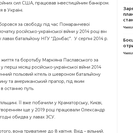
йних сил США, працював інвестиційним банкіром.
Заря
 в Україні.
план
стан
оровся за свободу під час Помаранчевої
Чепі
початку російсько-української війни у 2014 році він
у лавах батальйону НГУ “Донбас”. У серпні 2014 р.
Боє
отр
Чепі
 життя та боротьбу Маркіяна Паславського за
 у перші місяці російсько-української війни 2014
енний польовий кітель із шевроном батальйону
ину та американський прапор, під яким
в останню путь.
льщині. ЇЇ вже побачили у Краматорську, Києві,
ї створенням іще у 2019 році працювали Олександр
годні обидва у лавах ЗСУ.
ого, вона триватиме до 8 квітня. Вхід – вільний.