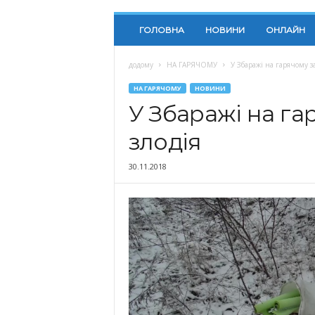
ГОЛОВНА
НОВИНИ
ОНЛАЙН
додому
НА ГАРЯЧОМУ
У Збаражі на гарячому з
НА ГАРЯЧОМУ
НОВИНИ
У Збаражі на г
злодія
30.11.2018