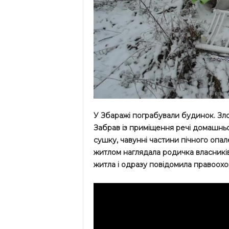
У Збаражі пограбували будинок. Злод
Забрав із приміщення речі домашньо
сушку, чавунні частини пічного опал
житлом наглядала родичка власників
житла і одразу повідомила правоохо