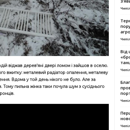
з’яв
Чепі
Тер
пору
агро
Чепі
Від 
«бро
танц
ій віджав дерев’яні двері ломом і зайшов в оселю.
Чепі
го вжитку: металевий радіатор опалення, металеву
ення. Вдома у той день нікого не було. Але за
Благ
. Тому пильна жінка таки почула шум з сусіднього
про
пор
ронців.
Чепі
Перш
ново
Чепі