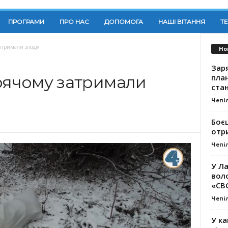
ПРОГРАМИ
ПРО НАС
ДОПОМОГА
НАШІ ВІТАННЯ
Т
атримали злодія
Но
Заря
план
арячому затримали
стан
Чепі
Боє
отр
Чепі
У Ла
вол
«СВ
Чепі
У ка