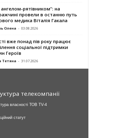
 ангелом-рятівником”: на
ражчині провели в останню путь
ового медика Віталія Гакала
ль Олена
-
03.08.2026
сті вже понад пів року працює
ілення соціальної підтримки
ин Героїв
а Тетяна
-
31.07.2026
уктура телекомпанії
тура власності ТОВ TV-4
ційний статут