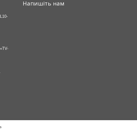
Напишіть нам
L10-
«TV-
7
а