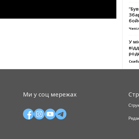
“Був
Зба
бой
Чепі
У мі
відд
род
Скиб
Ми у соц мережах
Стр
Струк
Редак