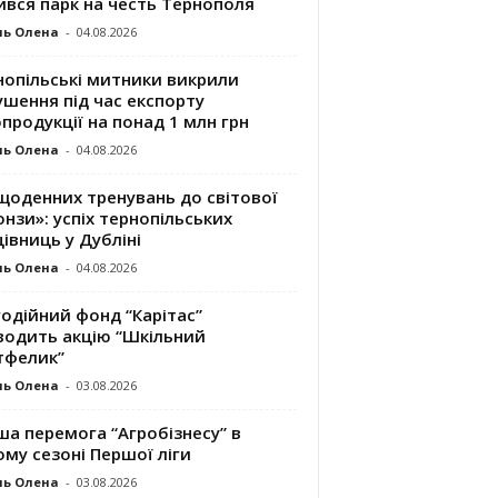
ився парк на честь Тернополя
ль Олена
-
04.08.2026
нопільські митники викрили
шення під час експорту
продукції на понад 1 млн грн
ль Олена
-
04.08.2026
щоденних тренувань до світової
нзи»: успіх тернопільських
івниць у Дубліні
ль Олена
-
04.08.2026
одійний фонд “Карітас”
водить акцію “Шкільний
тфелик”
ль Олена
-
03.08.2026
а перемога “Агробізнесу” в
му сезоні Першої ліги
ль Олена
-
03.08.2026