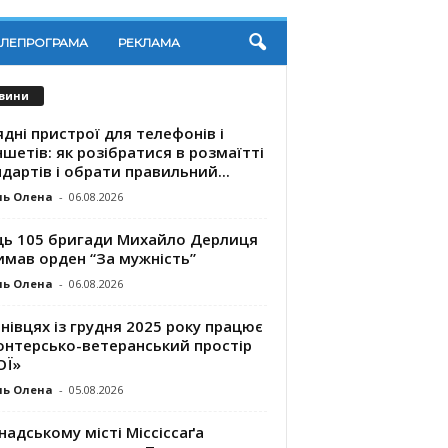
ЕЛЕПРОГРАМА
РЕКЛАМА
вини
дні пристрої для телефонів і
шетів: як розібратися в розмаїтті
дартів і обрати правильний...
ль Олена
-
06.08.2026
ць 105 бригади Михайло Дерлиця
имав орден “За мужність”
ль Олена
-
06.08.2026
нівцях із грудня 2025 року працює
онтерсько-ветеранський простір
ОЇ»
ль Олена
-
05.08.2026
надському місті Міссіссаґа