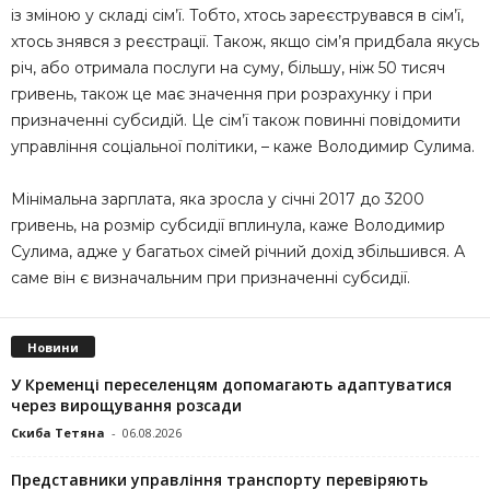
із зміною у складі сім’ї. Тобто, хтось зареєструвався в сім’ї,
хтось знявся з реєстрації. Також, якщо сім’я придбала якусь
річ, або отримала послуги на суму, більшу, ніж 50 тисяч
гривень, також це має значення при розрахунку і при
призначенні субсидій. Це сім’ї також повинні повідомити
управління соціальної політики, – каже Володимир Сулима.
Мінімальна зарплата, яка зросла у січні 2017 до 3200
гривень, на розмір субсидії вплинула, каже Володимир
Сулима, адже у багатьох сімей річний дохід збільшився. А
саме він є визначальним при призначенні субсидії.
Новини
У Кременці переселенцям допомагають адаптуватися
через вирощування розсади
Скиба Тетяна
-
06.08.2026
Представники управління транспорту перевіряють