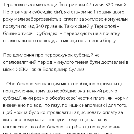
Тернопільської міськради. Їх отримали 47 тисяч 320 сімей.
Не отримали субсидію сім’ї, які станом на 1 травня цього
року мали заборгованість зі сплати за житлово-комунальні
послуги понад 340 гривень. Таких сімей у Тернополі –
близько тисячі. Субсидію їм перерахують не з початку
опалювального періоду, а з місяця погашення боргу.
Повідомлення про перерахунок субсидій на
опалювалmний період минулого тижня були доставлені в
міські ЖЕКи, каже Володимир Сулима.
– Обов’язково мешканцям міста необхідно отримати ці
повідомлення, тому що необхідно знати, який розмір
субсидії, який розмір обов’язкової частки плати, які норми
визначено по воді, по газу, по інших напрямках і для того,
щоб можна було контролювати і здійснювати оплату за
житлово-комунальні послуги. Тому я ще раз хочу
наголосити, що обов’язково потрібно ці повідомлення
мешканцям міста отримати, – говорить начальника