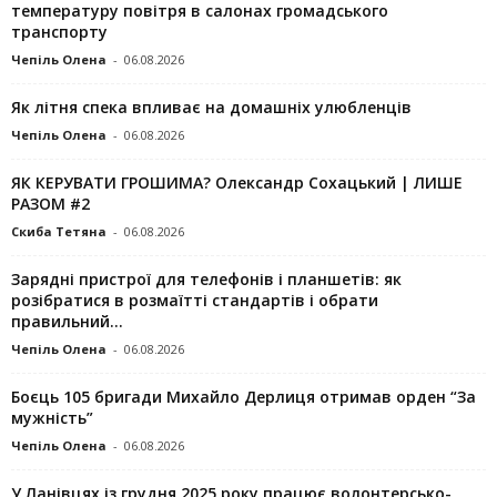
температуру повітря в салонах громадського
транспорту
Чепіль Олена
-
06.08.2026
Як літня спека впливає на домашніх улюбленців
Чепіль Олена
-
06.08.2026
ЯК КЕРУВАТИ ГРОШИМА? Олександр Сохацький | ЛИШЕ
РАЗОМ #2
Скиба Тетяна
-
06.08.2026
Зарядні пристрої для телефонів і планшетів: як
розібратися в розмаїтті стандартів і обрати
правильний...
Чепіль Олена
-
06.08.2026
Боєць 105 бригади Михайло Дерлиця отримав орден “За
мужність”
Чепіль Олена
-
06.08.2026
У Ланівцях із грудня 2025 року працює волонтерсько-