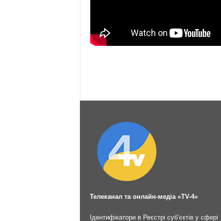
Телеканал та онлайн-медіа «TV-4»
Ідентифікатори в Реєстрі суб’єктів у сфері