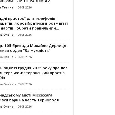
ацький | ЛИШЕ РАЗОМ #2
а Тетяна
-
06.08.2026
дні пристрої для телефонів і
шетів: як розібратися в розмаїтті
дартів і обрати правильний...
ль Олена
-
06.08.2026
ць 105 бригади Михайло Дерлиця
имав орден “За мужність”
ль Олена
-
06.08.2026
нівцях із грудня 2025 року працює
онтерсько-ветеранський простір
ОЇ»
ль Олена
-
05.08.2026
надському місті Міссіссаґа
ився парк на честь Тернополя
ль Олена
-
04.08.2026