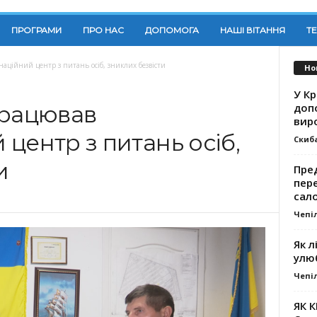
ПРОГРАМИ
ПРО НАС
ДОПОМОГА
НАШІ ВІТАННЯ
Т
аційний центр з питань осіб, зниклих безвісти
Но
У К
доп
працював
вир
центр з питань осіб,
Скиб
и
Пре
пер
сал
Чепі
Як л
улю
Чепі
ЯК 