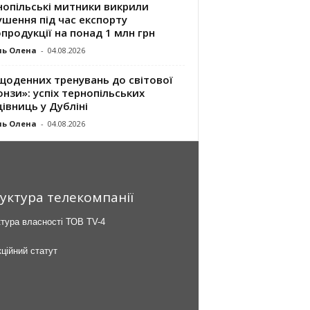
нопільські митники викрили
шення під час експорту
продукції на понад 1 млн грн
ль Олена
-
04.08.2026
щоденних тренувань до світової
нзи»: успіх тернопільських
івниць у Дубліні
ль Олена
-
04.08.2026
уктура телекомпанії
тура власності ТОВ TV-4
ційний статут