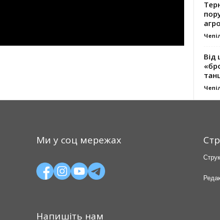
Тер
пору
агро
Чепі
Від 
«бро
танц
Чепі
Ми у соц мережах
Стр
Струк
Редак
Напишіть нам