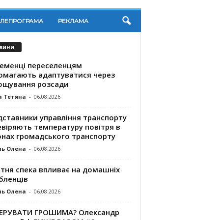
ЕЛЕПРОГРАМА
РЕКЛАМА
вини
ременці переселенцям
омагають адаптуватися через
ощування розсади
а Тетяна
-
06.08.2026
дставники управління транспорту
евіряють температуру повітря в
онах громадського транспорту
ль Олена
-
06.08.2026
ітня спека впливає на домашніх
бленців
ль Олена
-
06.08.2026
КЕРУВАТИ ГРОШИМА? Олександр