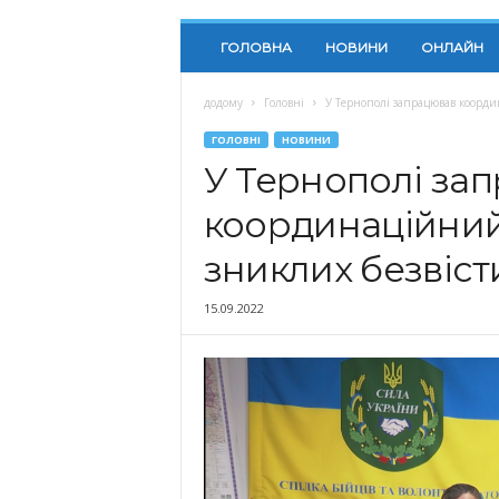
ГОЛОВНА
НОВИНИ
ОНЛАЙН
додому
Головні
У Тернополі запрацював координ
ГОЛОВНІ
НОВИНИ
У Тернополі за
координаційний 
зниклих безвіст
15.09.2022