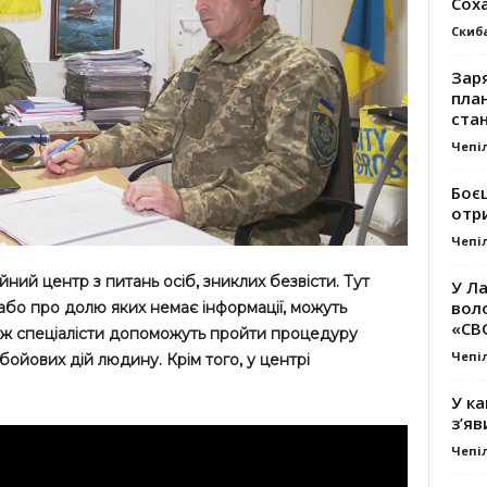
Сох
Скиб
Заря
план
стан
Чепі
Боє
отр
Чепі
ий центр з питань осіб, зниклих безвісти. Тут
У Ла
вол
, або про долю яких немає інформації, можуть
«СВ
ож спеціалісти допоможуть пройти процедуру
Чепі
ойових дій людину. Крім того, у центрі
У ка
з’яв
Чепі