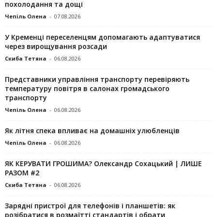
похолодання та дощі
Чепіль Олена
-
07.08.2026
У Кременці переселенцям допомагають адаптуватися
через вирощування розсади
Скиба Тетяна
-
06.08.2026
Представники управління транспорту перевіряють
температуру повітря в салонах громадського
транспорту
Чепіль Олена
-
06.08.2026
Як літня спека впливає на домашніх улюбленців
Чепіль Олена
-
06.08.2026
ЯК КЕРУВАТИ ГРОШИМА? Олександр Сохацький | ЛИШЕ
РАЗОМ #2
Скиба Тетяна
-
06.08.2026
Зарядні пристрої для телефонів і планшетів: як
розібратися в розмаїтті стандартів і обрати