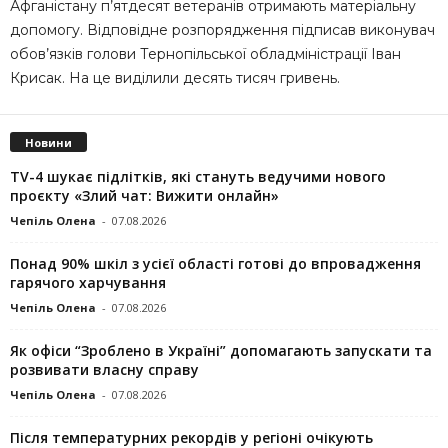
Афганістану п’ятдесят ветеранів отримають матеріальну
допомогу. Відповідне розпорядження підписав виконувач
обов’язків голови Тернопільської обладміністрації Іван
Крисак. На це виділили десять тисяч гривень.
Новини
TV-4 шукає підлітків, які стануть ведучими нового
проєкту «Злий чат: Вижити онлайн»
Чепіль Олена
-
07.08.2026
Понад 90% шкіл з усієї області готові до впровадження
гарячого харчування
Чепіль Олена
-
07.08.2026
Як офіси “Зроблено в Україні” допомагають запускaти та
розвивати власну справу
Чепіль Олена
-
07.08.2026
Після температурних рекордів у регіоні очікують