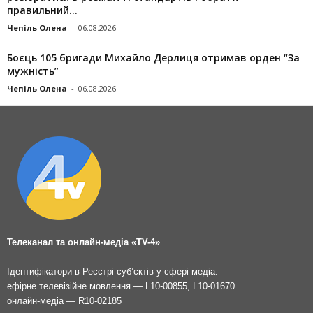
правильний...
Чепіль Олена
-
06.08.2026
Боєць 105 бригади Михайло Дерлиця отримав орден “За
мужність”
Чепіль Олена
-
06.08.2026
Телеканал та онлайн-медіа «TV-4»
Ідентифікатори в Реєстрі суб’єктів у сфері медіа:
ефірне телевізійне мовлення — L10-00855, L10-01670
онлайн-медіа — R10-02185