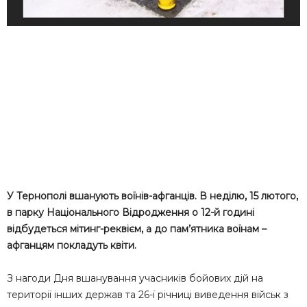
У Тернополі вшанують воїнів-афганців. В неділю, 15 лютого,
в парку Національного Відродження о 12-й годині
відбудеться мітинг-реквієм, а до пам’ятника воїнам –
афганцям покладуть квіти.
З нагоди Дня вшанування учасників бойових дій на
території інших держав та 26-ї річниці виведення військ з