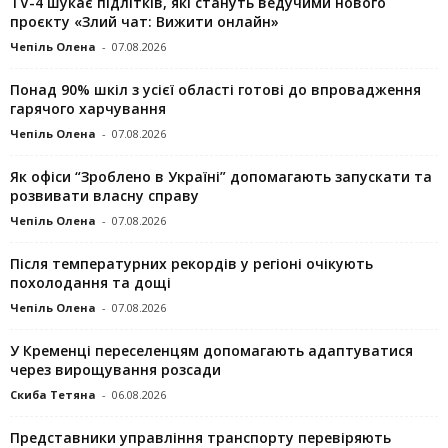
TV-4 шукає підлітків, які стануть ведучими нового
проєкту «Злий чат: Вижити онлайн»
Чепіль Олена
-
07.08.2026
Понад 90% шкіл з усієї області готові до впровадження
гарячого харчування
Чепіль Олена
-
07.08.2026
Як офіси “Зроблено в Україні” допомагають запускaти та
розвивати власну справу
Чепіль Олена
-
07.08.2026
Після температурних рекордів у регіоні очікують
похолодання та дощі
Чепіль Олена
-
07.08.2026
У Кременці переселенцям допомагають адаптуватися
через вирощування розсади
Скиба Тетяна
-
06.08.2026
Представники управління транспорту перевіряють