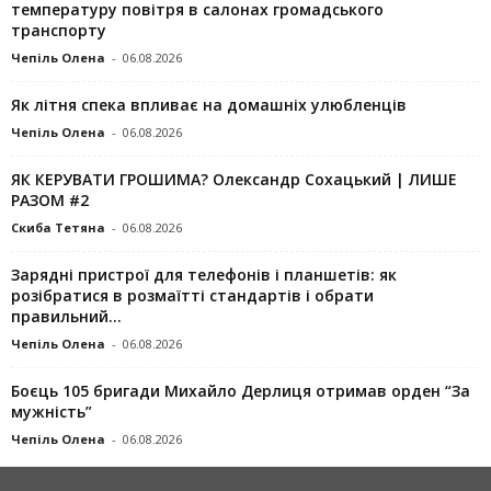
температуру повітря в салонах громадського
транспорту
Чепіль Олена
-
06.08.2026
Як літня спека впливає на домашніх улюбленців
Чепіль Олена
-
06.08.2026
ЯК КЕРУВАТИ ГРОШИМА? Олександр Сохацький | ЛИШЕ
РАЗОМ #2
Скиба Тетяна
-
06.08.2026
Зарядні пристрої для телефонів і планшетів: як
розібратися в розмаїтті стандартів і обрати
правильний...
Чепіль Олена
-
06.08.2026
Боєць 105 бригади Михайло Дерлиця отримав орден “За
мужність”
Чепіль Олена
-
06.08.2026