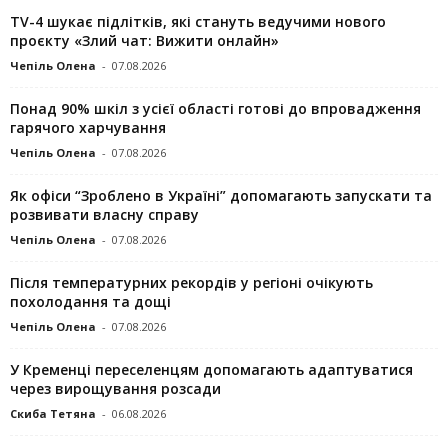
TV-4 шукає підлітків, які стануть ведучими нового
проєкту «Злий чат: Вижити онлайн»
Чепіль Олена
-
07.08.2026
Понад 90% шкіл з усієї області готові до впровадження
гарячого харчування
Чепіль Олена
-
07.08.2026
Як офіси “Зроблено в Україні” допомагають запускaти та
розвивати власну справу
Чепіль Олена
-
07.08.2026
Після температурних рекордів у регіоні очікують
похолодання та дощі
Чепіль Олена
-
07.08.2026
У Кременці переселенцям допомагають адаптуватися
через вирощування розсади
Скиба Тетяна
-
06.08.2026