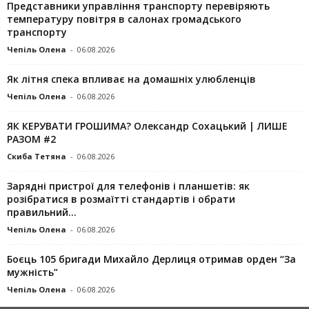
Представники управління транспорту перевіряють
температуру повітря в салонах громадського
транспорту
Чепіль Олена
-
06.08.2026
Як літня спека впливає на домашніх улюбленців
Чепіль Олена
-
06.08.2026
ЯК КЕРУВАТИ ГРОШИМА? Олександр Сохацький | ЛИШЕ
РАЗОМ #2
Скиба Тетяна
-
06.08.2026
Зарядні пристрої для телефонів і планшетів: як
розібратися в розмаїтті стандартів і обрати
правильний...
Чепіль Олена
-
06.08.2026
Боєць 105 бригади Михайло Дерлиця отримав орден “За
мужність”
Чепіль Олена
-
06.08.2026