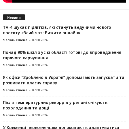
Новини
TV-4 шукає підлітків, які стануть ведучими нового
проєкту «Злий чат: Вижити онлайн»
Чепіль Олена
-
07.08.2026
Понад 90% шкіл з усієї області готові до впровадження
гарячого харчування
Чепіль Олена
-
07.08.2026
Як офіси “Зроблено в Україні” допомагають запускaти та
розвивати власну справу
Чепіль Олена
-
07.08.2026
Після температурних рекордів у регіоні очікують
похолодання та дощі
Чепіль Олена
-
07.08.2026
У Кременці переселенцям допомагають адаптуватися