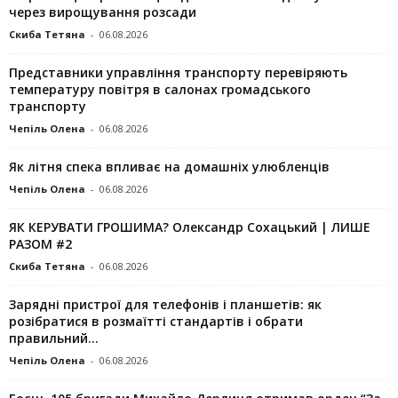
через вирощування розсади
Скиба Тетяна
-
06.08.2026
Представники управління транспорту перевіряють
температуру повітря в салонах громадського
транспорту
Чепіль Олена
-
06.08.2026
Як літня спека впливає на домашніх улюбленців
Чепіль Олена
-
06.08.2026
ЯК КЕРУВАТИ ГРОШИМА? Олександр Сохацький | ЛИШЕ
РАЗОМ #2
Скиба Тетяна
-
06.08.2026
Зарядні пристрої для телефонів і планшетів: як
розібратися в розмаїтті стандартів і обрати
правильний...
Чепіль Олена
-
06.08.2026