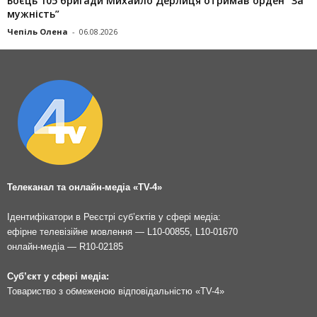
Боєць 105 бригади Михайло Дерлиця отримав орден “За
мужність”
Чепіль Олена
-
06.08.2026
Телеканал та онлайн-медіа «TV-4»
Ідентифікатори в Реєстрі суб’єктів у сфері медіа:
ефірне телевізійне мовлення — L10-00855, L10-01670
онлайн-медіа — R10-02185
Суб’єкт у сфері медіа:
Товариство з обмеженою відповідальністю «TV-4»