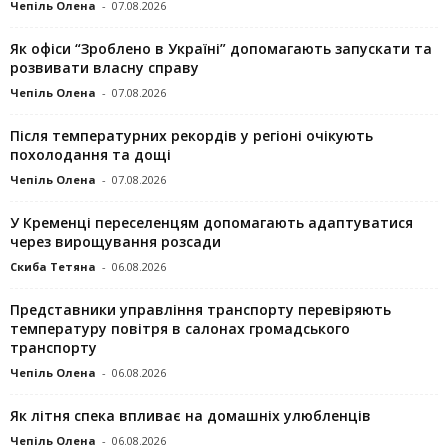
Чепіль Олена
-
07.08.2026
Як офіси “Зроблено в Україні” допомагають запускaти та
розвивати власну справу
Чепіль Олена
-
07.08.2026
Після температурних рекордів у регіоні очікують
похолодання та дощі
Чепіль Олена
-
07.08.2026
У Кременці переселенцям допомагають адаптуватися
через вирощування розсади
Скиба Тетяна
-
06.08.2026
Представники управління транспорту перевіряють
температуру повітря в салонах громадського
транспорту
Чепіль Олена
-
06.08.2026
Як літня спека впливає на домашніх улюбленців
Чепіль Олена
-
06.08.2026