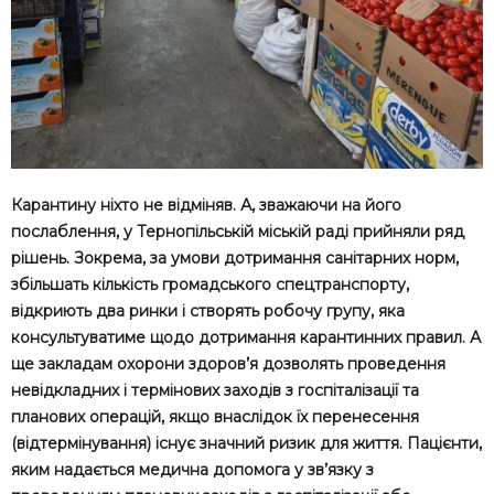
Карантину ніхто не відміняв. А, зважаючи на його
послаблення, у Тернопільській міській раді прийняли ряд
рішень. Зокрема, за умови дотримання санітарних норм,
збільшать кількість громадського спецтранспорту,
відкриють два ринки і створять робочу групу, яка
консультуватиме щодо дотримання карантинних правил. А
ще закладам охорони здоров’я дозволять проведення
невідкладних і термінових заходів з госпіталізації та
планових операцій, якщо внаслідок їх перенесення
(відтермінування) існує значний ризик для життя. Пацієнти,
яким надається медична допомога у зв’язку з