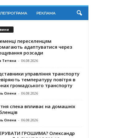
ЕЛЕПРОГРАМА
РЕКЛАМА
вини
ременці переселенцям
омагають адаптуватися через
ощування розсади
а Тетяна
-
06.08.2026
дставники управління транспорту
евіряють температуру повітря в
онах громадського транспорту
ль Олена
-
06.08.2026
ітня спека впливає на домашніх
бленців
ль Олена
-
06.08.2026
КЕРУВАТИ ГРОШИМА? Олександр