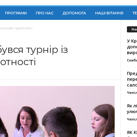
ПРОГРАМИ
ПРО НАС
ДОПОМОГА
НАШІ ВІТАННЯ
Т
фінансової грамотності
Но
У К
доп
увся турнір із
вир
отності
Скиб
Пре
пер
сал
Чепі
Як л
улю
Чепі
ЯК 