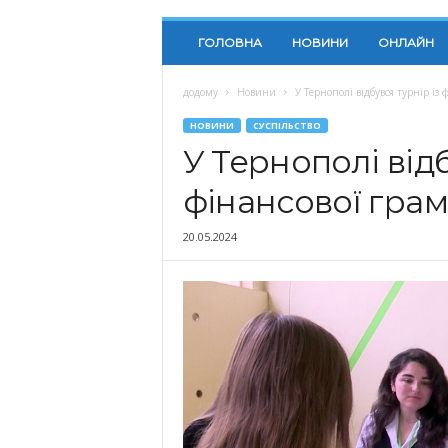
ГОЛОВНА
НОВИНИ
ОНЛАЙН
додому
Новини
У Тернополі відбувся турнір із 
НОВИНИ
СУСПІЛЬСТВО
У Тернополі відб
фінансової грам
20.05.2024