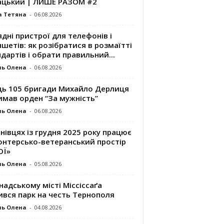
ацький | ЛИШЕ РАЗОМ #2
а Тетяна
-
06.08.2026
дні пристрої для телефонів і
шетів: як розібратися в розмаїтті
дартів і обрати правильний...
ль Олена
-
06.08.2026
ць 105 бригади Михайло Дерлиця
имав орден “За мужність”
ль Олена
-
06.08.2026
нівцях із грудня 2025 року працює
онтерсько-ветеранський простір
ОЇ»
ль Олена
-
05.08.2026
надському місті Міссіссаґа
ився парк на честь Тернополя
ль Олена
-
04.08.2026