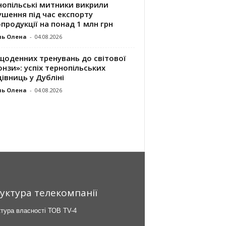
нопільські митники викрили
шення під час експорту
продукції на понад 1 млн грн
ль Олена
-
04.08.2026
щоденних тренувань до світової
нзи»: успіх тернопільських
івниць у Дубліні
ль Олена
-
04.08.2026
уктура телекомпанії
тура власності ТОВ TV-4