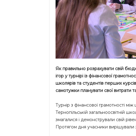
Як правильно розрахувати свій бюдже
ігор у турнірі із фінансової грамотно
школярів та студентів перших курсів.
самотужки планувати свої витрати т
Турнір з фінансової грамотності мі
Тернопільській загальноосвітній шко
змагалися і демонстрували свій ріве
Протягом дня учасники вирішували за