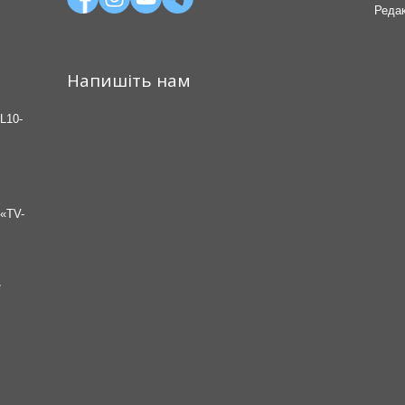
Редак
Напишіть нам
L10-
«TV-
7