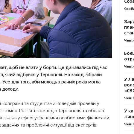
Сох
Скиб
Заря
план
стан
Чепі
Боє
отр
Чепі
т, щоб не влізти у борги. Це дізнавались під час
сті, який відбувся у Тернополі. На заході зібрали
У Ла
 Усе для того, аби молодь з ранніх років могла
вол
а доходи.
«СВ
Чепі
ж школярами та студентами коледжів провели у
У ка
лі номер 14. П’ять команд з Тернополя та області
з’яв
нь знань у сфері управління особистими фінансами.
Чепі
вдання та проблемні ситуації від експертів.