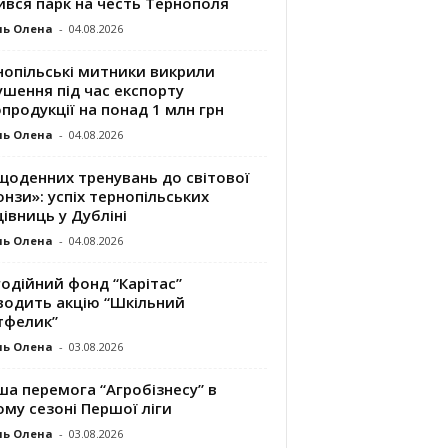
ився парк на честь Тернополя
ль Олена
-
04.08.2026
нопільські митники викрили
шення під час експорту
продукції на понад 1 млн грн
ль Олена
-
04.08.2026
щоденних тренувань до світової
нзи»: успіх тернопільських
івниць у Дубліні
ль Олена
-
04.08.2026
одійний фонд “Карітас”
водить акцію “Шкільний
тфелик”
ль Олена
-
03.08.2026
а перемога “Агробізнесу” в
му сезоні Першої ліги
ль Олена
-
03.08.2026