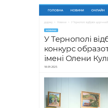
ГОЛОВНА
НОВИНИ
ОНЛАЙН
додому
Новини
У Тернополі відбувся щорічний
НОВИНИ
У Тернополі від
конкурс образо
імені Олени Кул
18.09.2025