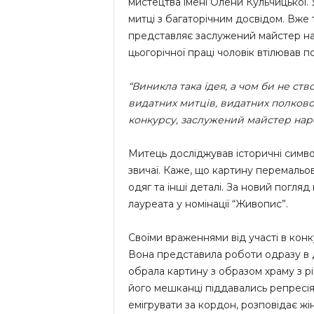
мистецтва імені Олени Кульчицької. У
митці з багаторічним досвідом. Вже 
представляє заслужений майстер на
цьогорічної праці чоловік втілював по
“Виникла така ідея, а чом би не ст
видатних митців, видатних полково
конкурсу, заслужений майстер нар
Митець досліджував історичні симво
звичаї. Каже, що картину перемальо
одяг та інші деталі. За новий погл
лауреата у номінації “Живопис”.
Своїми враженнями від участі в конк
Вона представила роботи одразу в дв
обрала картину з образом храму з р
його мешканці піддавались репресія
емігрувати за кордон, розповідає жін