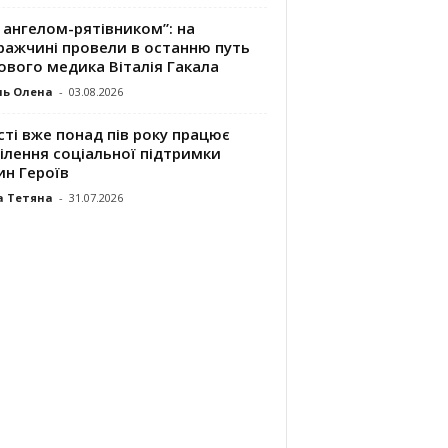
 ангелом-рятівником”: на
ражчині провели в останню путь
ового медика Віталія Гакала
ль Олена
-
03.08.2026
сті вже понад пів року працює
ілення соціальної підтримки
ин Героїв
а Тетяна
-
31.07.2026