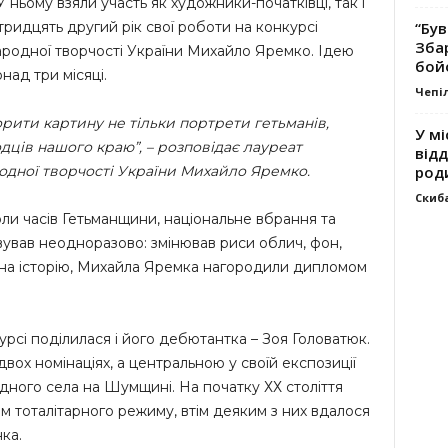
 ньому взяли участь як художники-початківці, так і
“Був
тридцять другий рік свої роботи на конкурсі
Зба
родної творчості України Михайло Яремко. Ідею
бой
над три місяці.
Чепі
ворити картину не тільки портрети гетьманів,
У мі
дців нашого краю”, – розповідає лауреат
відд
род
одної творчості України Михайло Яремко.
Скиб
ли часів Гетьманщини, національне вбрання та
вував неодноразово: змінював риси облич, фон,
яд на історію, Михайла Яремка нагородили дипломом
урсі поділилася і його дебютантка – Зоя Головатюк.
ох номінаціях, а центральною у своїй експозиції
ідного села на Шумщині. На початку ХХ століття
м тоталітарного режиму, втім деяким з них вдалося
ка.