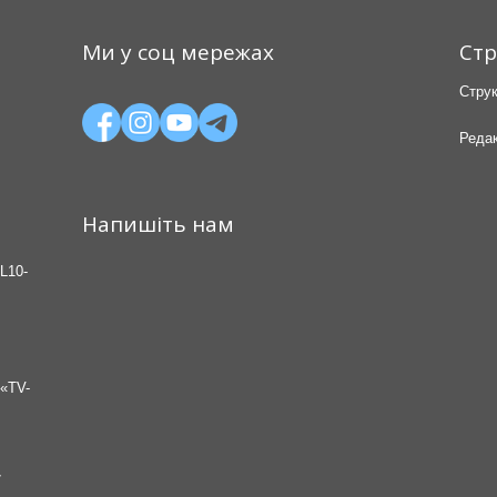
Ми у соц мережах
Стр
Струк
Редак
Напишіть нам
L10-
«TV-
7