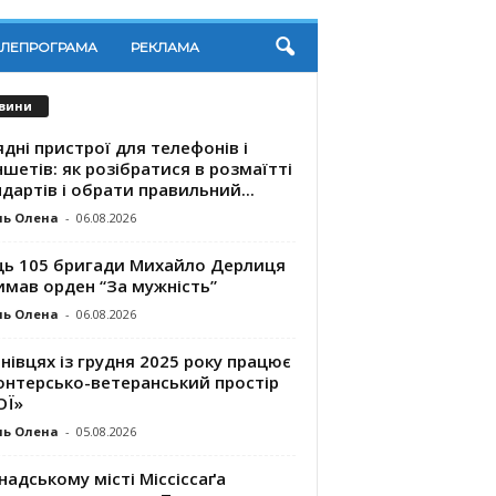
ЕЛЕПРОГРАМА
РЕКЛАМА
вини
дні пристрої для телефонів і
шетів: як розібратися в розмаїтті
дартів і обрати правильний...
ль Олена
-
06.08.2026
ць 105 бригади Михайло Дерлиця
имав орден “За мужність”
ль Олена
-
06.08.2026
нівцях із грудня 2025 року працює
онтерсько-ветеранський простір
ОЇ»
ль Олена
-
05.08.2026
надському місті Міссіссаґа