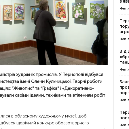
з’яв
Чепі
Тер
пору
агро
Чепі
Від 
«бро
танц
Чепі
айстрів художніх промислів. У Тернополі відбувся
Благ
стецтва імені Олени Кульчицької. Творчі роботи
про
ціях: “Живопис” та “Графіка” і «Декоративно-
пор
ували своїми ідеями, техніками та втіленням робіт
Чепі
Перш
ралися в обласному художньому музеї, щоб
ново
відбувся щорічний конкурс образотворчого
Чепі