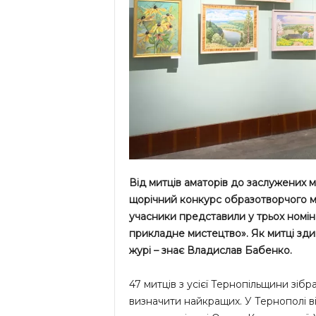
Від митців аматорів до заслужених м
щорічний конкурс образотворчого ми
учасники представили у трьох номіна
прикладне мистецтво». Як митці здив
журі – знає Владислав Бабенко.
47 митців з усієї Тернопільщини зіб
визначити найкращих. У Тернополі 