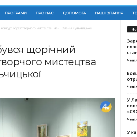
ПРОГРАМИ
ПРО НАС
ДОПОМОГА
НАШІ ВІТАННЯ
Т
 конкурс образотворчого мистецтва імені Олени Кульчицької
Но
Заря
план
бувся щорічний
стан
творчого мистецтва
Чепі
ьчицької
Боє
отр
Чепі
У Ла
вол
«СВ
Чепі
У ка