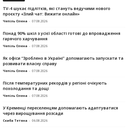
TV-4 шукає підлітків, які стануть ведучими нового
проєкту «Злий чат: Вижити онлайн»
Чепіль Олена
-
07.08.2026
Понад 90% шкіл з усієї області готові до впровадження
гарячого харчування
Чепіль Олена
-
07.08.2026
Як офіси “Зроблено в Україні” допомагають запускaти та
розвивати власну справу
Чепіль Олена
-
07.08.2026
Після температурних рекордів у регіоні очікують
похолодання та дощі
Чепіль Олена
-
07.08.2026
У Кременці переселенцям допомагають адаптуватися
через вирощування розсади
Скиба Тетяна
-
06.08.2026