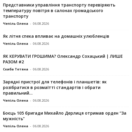
Представники управління транспорту перевіряють
температуру повітря в салонах громадського
транспорту
Чепіль Олена
-
06.08.2026
Як літня спека впливає на домашніх улюбленців
Чепіль Олена
-
06.08.2026
ЯК КЕРУВАТИ ГРОШИМА? Олександр Сохацький | ЛИШЕ
РАЗОМ #2
Скиба Тетяна
-
06.08.2026
Зарядні пристрої для телефонів і планшетів: як
розібратися в розмаїтті стандартів і обрати
правильний...
Чепіль Олена
-
06.08.2026
Боєць 105 бригади Михайло Дерлиця отримав орден “За
мужність”
Чепіль Олена
-
06.08.2026