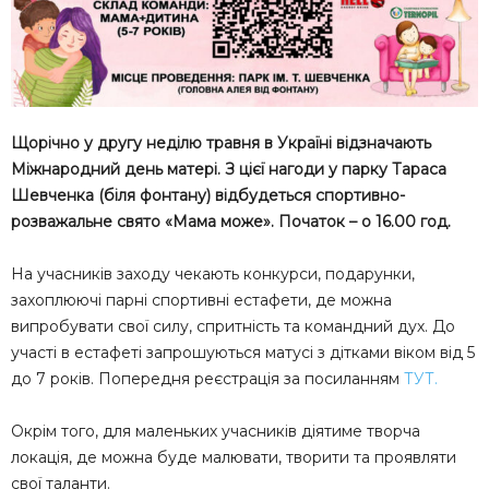
Щорічно у другу неділю травня в Україні відзначають
Міжнародний день матері. З цієї нагоди у парку Тараса
Шевченка (біля фонтану) відбудеться спортивно-
розважальне свято «Мама може». Початок – о 16.00 год.
На учасників заходу чекають конкурси, подарунки,
захоплюючі парні спортивні естафети, де можна
випробувати свої силу, спритність та командний дух. До
участі в естафеті запрошуються матусі з дітками віком від 5
до 7 років. Попередня реєстрація за посиланням
ТУТ.
Окрім того, для маленьких учасників діятиме творча
локація, де можна буде малювати, творити та проявляти
свої таланти.