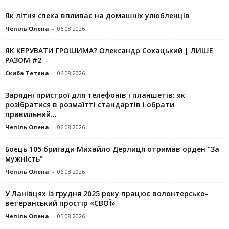
Як літня спека впливає на домашніх улюбленців
Чепіль Олена
-
06.08.2026
ЯК КЕРУВАТИ ГРОШИМА? Олександр Сохацький | ЛИШЕ
РАЗОМ #2
Скиба Тетяна
-
06.08.2026
Зарядні пристрої для телефонів і планшетів: як
розібратися в розмаїтті стандартів і обрати
правильний...
Чепіль Олена
-
06.08.2026
Боєць 105 бригади Михайло Дерлиця отримав орден “За
мужність”
Чепіль Олена
-
06.08.2026
У Ланівцях із грудня 2025 року працює волонтерсько-
ветеранський простір «СВОЇ»
Чепіль Олена
-
05.08.2026