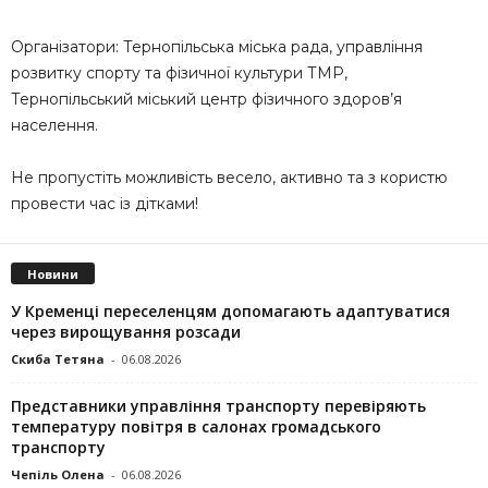
Організатори: Тернопільська міська рада, управління
розвитку спорту та фізичної культури ТМР,
Тернопільський міський центр фізичного здоров’я
населення.
Не пропустіть можливість весело, активно та з користю
провести час із дітками!
Новини
У Кременці переселенцям допомагають адаптуватися
через вирощування розсади
Скиба Тетяна
-
06.08.2026
Представники управління транспорту перевіряють
температуру повітря в салонах громадського
транспорту
Чепіль Олена
-
06.08.2026