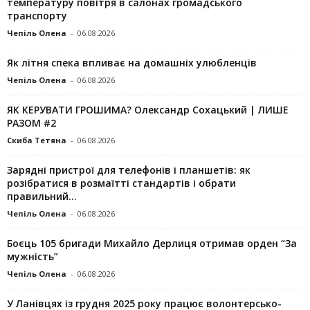
температуру повітря в салонах громадського
транспорту
Чепіль Олена
-
06.08.2026
Як літня спека впливає на домашніх улюбленців
Чепіль Олена
-
06.08.2026
ЯК КЕРУВАТИ ГРОШИМА? Олександр Сохацький | ЛИШЕ
РАЗОМ #2
Скиба Тетяна
-
06.08.2026
Зарядні пристрої для телефонів і планшетів: як
розібратися в розмаїтті стандартів і обрати
правильний...
Чепіль Олена
-
06.08.2026
Боєць 105 бригади Михайло Дерлиця отримав орден “За
мужність”
Чепіль Олена
-
06.08.2026
У Ланівцях із грудня 2025 року працює волонтерсько-