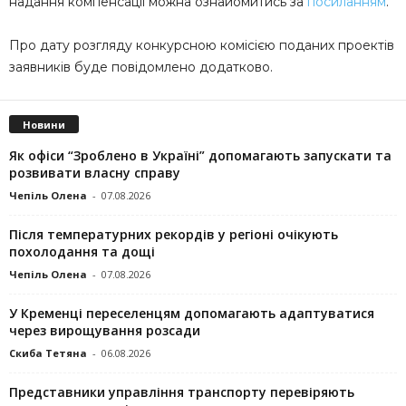
надання компенсації можна ознайомитись за
посиланням
.
Про дату розгляду конкурсною комісією поданих проектів
заявників буде повідомлено додатково.
Новини
Як офіси “Зроблено в Україні” допомагають запускaти та
розвивати власну справу
Чепіль Олена
-
07.08.2026
Після температурних рекордів у регіоні очікують
похолодання та дощі
Чепіль Олена
-
07.08.2026
У Кременці переселенцям допомагають адаптуватися
через вирощування розсади
Скиба Тетяна
-
06.08.2026
Представники управління транспорту перевіряють