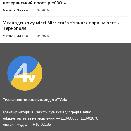
ветеранський простір «СВОЇ»
Чепіль Олена
-
05.08.2026
У канадському місті Міссіссаґа з’явився парк на честь
Тернополя
Чепіль Олена
-
04.08.2026
Телеканал та онлайн-медіа «TV-4»
Ідентифікатори в Реєстрі суб’єктів у сфері медіа:
ефірне телевізійне мовлення — L10-00855, L10-01670
онлайн-медіа — R10-02185