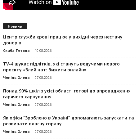
Новини
Центр служби крові працює у вихідні через нестачу
донорів
Скиба Тетяна
-
10.08.2026
TV-4 шукає підлітків, які стануть ведучими нового
проєкту «Злий чат: Вижити онлайн»
Чепіль Олена
-
07.08.2026
Понад 90% шкіл з усієї області готові до впровадження
гарячого харчування
Чепіль Олена
-
07.08.2026
Як офіси “Зроблено в Україні” допомагають запускaти та
розвивати власну справу
Чепіль Олена
-
07.08.2026