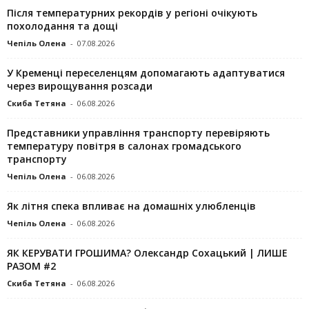
Після температурних рекордів у регіоні очікують
похолодання та дощі
Чепіль Олена
-
07.08.2026
У Кременці переселенцям допомагають адаптуватися
через вирощування розсади
Скиба Тетяна
-
06.08.2026
Представники управління транспорту перевіряють
температуру повітря в салонах громадського
транспорту
Чепіль Олена
-
06.08.2026
Як літня спека впливає на домашніх улюбленців
Чепіль Олена
-
06.08.2026
ЯК КЕРУВАТИ ГРОШИМА? Олександр Сохацький | ЛИШЕ
РАЗОМ #2
Скиба Тетяна
-
06.08.2026