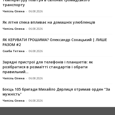
транспорту
Чепіль Олена
-
06.08.2026
Як літня спека впливає на домашніх улюбленців
Чепіль Олена
-
06.08.2026
ЯК КЕРУВАТИ ГРОШИМА? Олександр Сохацький | ЛИШЕ
РАЗОМ #2
Скиба Тетяна
-
06.08.2026
Зарядні пристрої для телефонів і планшетів: як
розібратися в розмаїтті стандартів і обрати
правильний...
Чепіль Олена
-
06.08.2026
Боєць 105 бригади Михайло Дерлиця отримав орден “За
мужність”
Чепіль Олена
-
06.08.2026