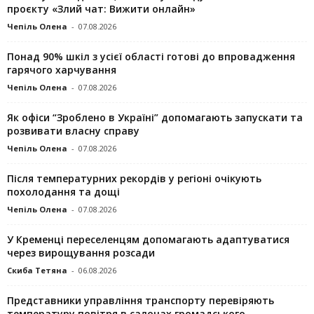
проєкту «Злий чат: Вижити онлайн»
Чепіль Олена
-
07.08.2026
Понад 90% шкіл з усієї області готові до впровадження
гарячого харчування
Чепіль Олена
-
07.08.2026
Як офіси “Зроблено в Україні” допомагають запускaти та
розвивати власну справу
Чепіль Олена
-
07.08.2026
Після температурних рекордів у регіоні очікують
похолодання та дощі
Чепіль Олена
-
07.08.2026
У Кременці переселенцям допомагають адаптуватися
через вирощування розсади
Скиба Тетяна
-
06.08.2026
Представники управління транспорту перевіряють
температуру повітря в салонах громадського