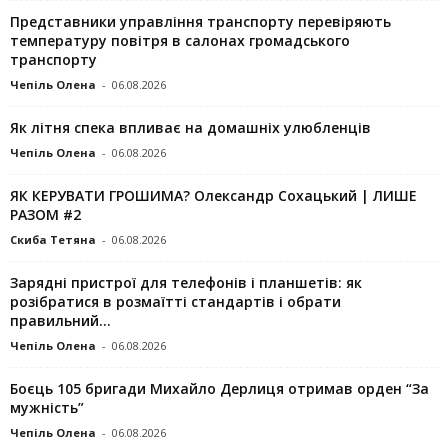
Представники управління транспорту перевіряють
температуру повітря в салонах громадського
транспорту
Чепіль Олена
-
06.08.2026
Як літня спека впливає на домашніх улюбленців
Чепіль Олена
-
06.08.2026
ЯК КЕРУВАТИ ГРОШИМА? Олександр Сохацький | ЛИШЕ
РАЗОМ #2
Скиба Тетяна
-
06.08.2026
Зарядні пристрої для телефонів і планшетів: як
розібратися в розмаїтті стандартів і обрати
правильний...
Чепіль Олена
-
06.08.2026
Боєць 105 бригади Михайло Дерлиця отримав орден “За
мужність”
Чепіль Олена
-
06.08.2026