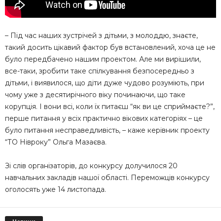
– Під час наших зустрічей з дітьми, з молоддю, знаєте,
такий досить цікавий фактор був встановлений, хоча це не
було передбачено нашим проектом. Але ми вирішили,
все-таки, зробити таке спілкування безпосередньо з
дітьми, і виявилося, що діти дуже чудово розуміють, при
чому уже з десятирічного віку починаючи, що таке
корупція. І вони всі, коли їх питаєш “як ви це сприймаєте?”,
перше питання у всіх практично вікових категоріях – це
було питання несправедливість, – каже керівник проекту
“ТО Нівроку” Ольга Мазаєва.
Зі слів організаторів, до конкурсу долучилося 20
навчальних закладів нашої області. Переможців конкурсу
оголосять уже 14 листопада.