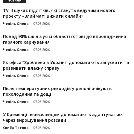
Новини
TV-4 шукає підлітків, які стануть ведучими нового
проєкту «Злий чат: Вижити онлайн»
Чепіль Олена
-
07.08.2026
Понад 90% шкіл з усієї області готові до впровадження
гарячого харчування
Чепіль Олена
-
07.08.2026
Як офіси “Зроблено в Україні” допомагають запускaти та
розвивати власну справу
Чепіль Олена
-
07.08.2026
Після температурних рекордів у регіоні очікують
похолодання та дощі
Чепіль Олена
-
07.08.2026
У Кременці переселенцям допомагають адаптуватися
через вирощування розсади
Скиба Тетяна
-
06.08.2026