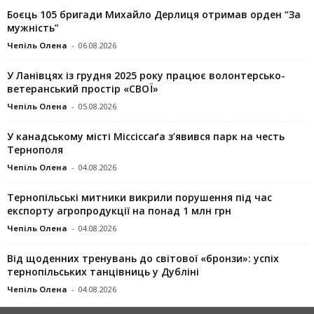
Боєць 105 бригади Михайло Дерлиця отримав орден “За
мужність”
Чепіль Олена
-
06.08.2026
У Ланівцях із грудня 2025 року працює волонтерсько-
ветеранський простір «СВОЇ»
Чепіль Олена
-
05.08.2026
У канадському місті Міссіссаґа з’явився парк на честь
Тернополя
Чепіль Олена
-
04.08.2026
Тернопільські митники викрили порушення під час
експорту агропродукції на понад 1 млн грн
Чепіль Олена
-
04.08.2026
Від щоденних тренувань до світової «бронзи»: успіх
тернопільських танцівниць у Дубліні
Чепіль Олена
-
04.08.2026