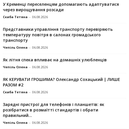
У Кременці переселенцям допомагають адаптуватися
через вирощування розсади
Скиба Тетяна
-
06.08.2026
Представники управління транспорту перевіряють
температуру повітря в салонах громадського
транспорту
Чепіль Олена
-
06.08.2026
Як літня спека впливає на домашніх улюбленців
Чепіль Олена
-
06.08.2026
ЯК КЕРУВАТИ ГРОШИМА? Олександр Сохацький | ЛИШЕ
РАЗОМ #2
Скиба Тетяна
-
06.08.2026
Зарядні пристрої для телефонів і планшетів: як
розібратися в розмаїтті стандартів і обрати
правильний...
Чепіль Олена
-
06.08.2026