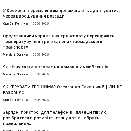
У Кременці переселенцям допомагають адаптуватися
через вирощування розсади
Скиба Тетяна
-
06.08.2026
Представники управління транспорту перевіряють
температуру повітря в салонах громадського
транспорту
Чепіль Олена
-
06.08.2026
Як літня спека впливає на домашніх улюбленців
Чепіль Олена
-
06.08.2026
ЯК КЕРУВАТИ ГРОШИМА? Олександр Сохацький | ЛИШЕ
РАЗОМ #2
Скиба Тетяна
-
06.08.2026
Зарядні пристрої для телефонів і планшетів: як
розібратися в розмаїтті стандартів і обрати
правильний...
Чепіль Олена
-
06.08.2026