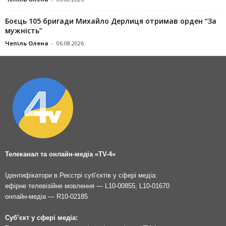
Боєць 105 бригади Михайло Дерлиця отримав орден “За
мужність”
Чепіль Олена
-
06.08.2026
Телеканал та онлайн-медіа «TV-4»
Ідентифікатори в Реєстрі суб’єктів у сфері медіа:
ефірне телевізійне мовлення — L10-00855, L10-01670
онлайн-медіа — R10-02185
Суб’єкт у сфері медіа: