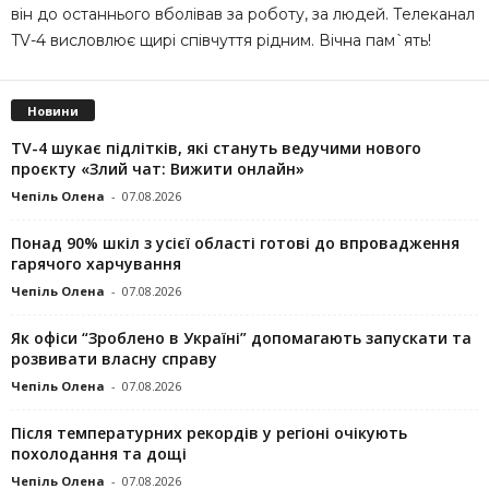
він до останнього вболівав за роботу, за людей. Телеканал
TV-4 висловлює щирі співчуття рідним. Вічна пам`ять!
Новини
TV-4 шукає підлітків, які стануть ведучими нового
проєкту «Злий чат: Вижити онлайн»
Чепіль Олена
-
07.08.2026
Понад 90% шкіл з усієї області готові до впровадження
гарячого харчування
Чепіль Олена
-
07.08.2026
Як офіси “Зроблено в Україні” допомагають запускaти та
розвивати власну справу
Чепіль Олена
-
07.08.2026
Після температурних рекордів у регіоні очікують
похолодання та дощі
Чепіль Олена
-
07.08.2026