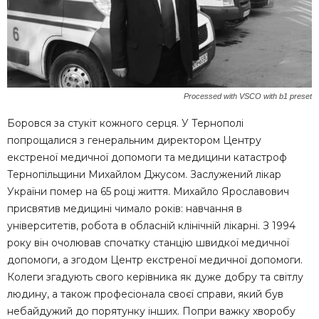
Processed with VSCO with b1 preset
Боровся за стукіт кожного серця. У Тернополі
попрощалися з генеральним директором Центру
екстреної медичної допомоги та медицини катастроф
Тернопільщини Михайлом Джусом. Заслужений лікар
України помер на 65 році життя. Михайло Ярославович
присвятив медицині чимало років: навчання в
університетів, робота в обласній клінічній лікарні. З 1994
року він очолював спочатку станцію швидкої медичної
допомоги, а згодом Центр екстреної медичної допомоги.
Колеги згадують свого керівника як дуже добру та світлу
людину, а також професіонала своєї справи, який був
небайдужий до порятунку інших. Попри важку хворобу