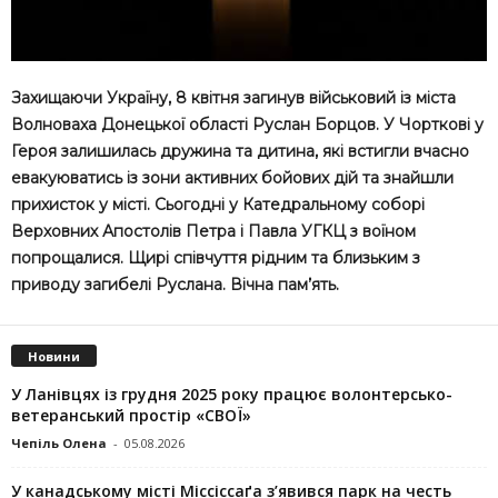
Захищаючи Україну, 8 квітня загинув військовий із міста
Волноваха Донецької області Руслан Борцов. У Чорткові у
Героя залишилась дружина та дитина, які встигли вчасно
евакуюватись із зони активних бойових дій та знайшли
прихисток у місті. Сьогодні у Катедральному соборі
Верховних Апостолів Петра і Павла УГКЦ з воїном
попрощалися. Щирі співчуття рідним та близьким з
приводу загибелі Руслана. Вічна пам’ять.
Новини
У Ланівцях із грудня 2025 року працює волонтерсько-
ветеранський простір «СВОЇ»
Чепіль Олена
-
05.08.2026
У канадському місті Міссіссаґа з’явився парк на честь