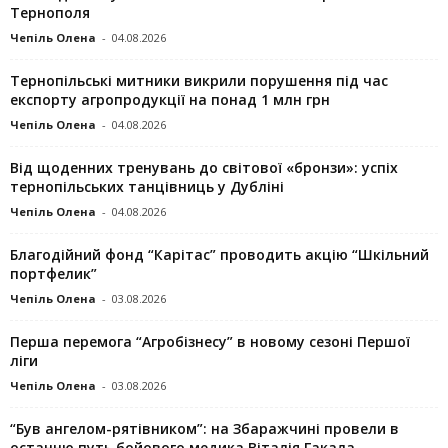
Тернополя
Чепіль Олена
-
04.08.2026
Тернопільські митники викрили порушення під час
експорту агропродукції на понад 1 млн грн
Чепіль Олена
-
04.08.2026
Від щоденних тренувань до світової «бронзи»: успіх
тернопільських танцівниць у Дубліні
Чепіль Олена
-
04.08.2026
Благодійний фонд “Карітас” проводить акцію “Шкільний
портфелик”
Чепіль Олена
-
03.08.2026
Перша перемога “Агробізнесу” в новому сезоні Першої
ліги
Чепіль Олена
-
03.08.2026
“Був ангелом-рятівником”: на Збаражчині провели в
останню путь бойового медика Віталія Гакала