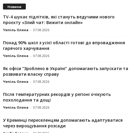
Новини
TV-4 шукає підлітків, які стануть ведучими нового
проєкту «Злий чат: Вижити онлайн»
Чепіль Олена
-
07.08.2026
Понад 90% шкіл з усієї області готові до впровадження
гарячого харчування
Чепіль Олена
-
07.08.2026
Як офіси “Зроблено в Україні” допомагають запускaти та
розвивати власну справу
Чепіль Олена
-
07.08.2026
Після температурних рекордів у регіоні очікують
похолодання та дощі
Чепіль Олена
-
07.08.2026
У Кременці переселенцям допомагають адаптуватися
через вирощування розсади