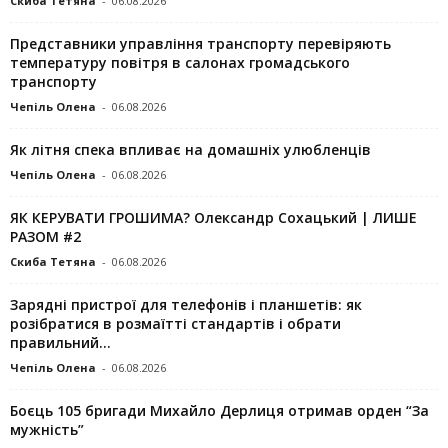
Скиба Тетяна
-
06.08.2026
Представники управління транспорту перевіряють
температуру повітря в салонах громадського
транспорту
Чепіль Олена
-
06.08.2026
Як літня спека впливає на домашніх улюбленців
Чепіль Олена
-
06.08.2026
ЯК КЕРУВАТИ ГРОШИМА? Олександр Сохацький | ЛИШЕ
РАЗОМ #2
Скиба Тетяна
-
06.08.2026
Зарядні пристрої для телефонів і планшетів: як
розібратися в розмаїтті стандартів і обрати
правильний...
Чепіль Олена
-
06.08.2026
Боєць 105 бригади Михайло Дерлиця отримав орден “За
мужність”