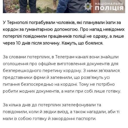
У Тернополі пограбували чоловіків, які планували їхати за
кордон за гуманітарною допомогою. Про напад невідомих
потерпілі повідомили працівників поліції не одразу, а лише
через 10 днів після злочину. Кажуть, що боялися.
За словами потерпілих, в Телеграм-каналі вони знайшли
оголошення про офіційне виготовлення документів для
безперешкодного перетину кордону. З ними зв’язалися
представники фірми й запевнили, що розв’яжуть усі
питання безпосередньо на кордоні. Тому не потрібно
робити жодних документів, а мати при собі лише готівку.
За кілька днів до потерпілих зателефонували та
повідомили, коли й звідки виїзд, а також нагадали, аби ті
мали із собою готівку й закордонні паспорти.