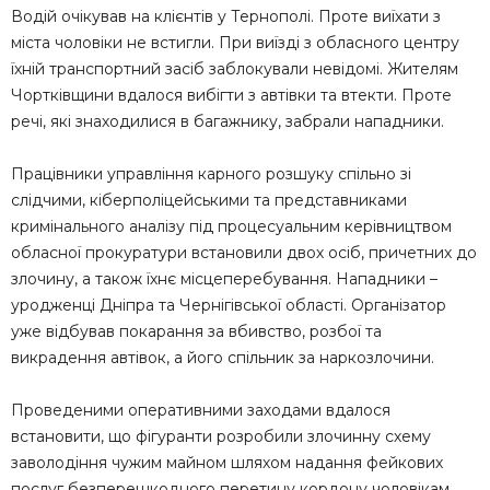
Водій очікував на клієнтів у Тернополі. Проте виїхати з
міста чоловіки не встигли. При виїзді з обласного центру
їхній транспортний засіб заблокували невідомі. Жителям
Чортківщини вдалося вибігти з автівки та втекти. Проте
речі, які знаходилися в багажнику, забрали нападники.
Працівники управління карного розшуку спільно зі
слідчими, кіберполіцейськими та представниками
кримінального аналізу під процесуальним керівництвом
обласної прокуратури встановили двох осіб, причетних до
злочину, а також їхнє місцеперебування. Нападники –
уродженці Дніпра та Чернігівської області. Організатор
уже відбував покарання за вбивство, розбої та
викрадення автівок, а його спільник за наркозлочини.
Проведеними оперативними заходами вдалося
встановити, що фігуранти розробили злочинну схему
заволодіння чужим майном шляхом надання фейкових
послуг безперешкодного перетину кордону чоловікам.