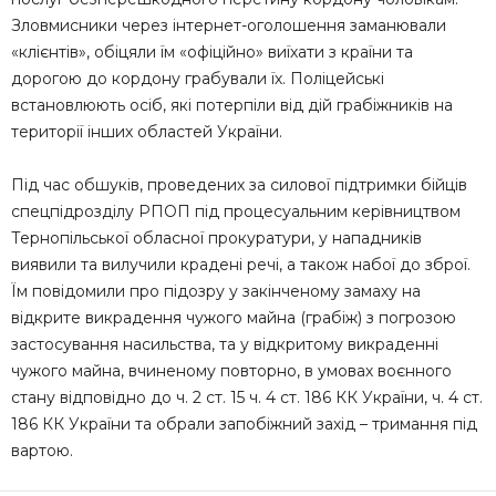
Зловмисники через інтернет-оголошення заманювали
«клієнтів», обіцяли їм «офіційно» виїхати з країни та
дорогою до кордону грабували їх. Поліцейські
встановлюють осіб, які потерпіли від дій грабіжників на
території інших областей України.
Під час обшуків, проведених за силової підтримки бійців
спецпідрозділу РПОП під процесуальним керівництвом
Тернопільської обласної прокуратури, у нападників
виявили та вилучили крадені речі, а також набої до зброї.
Їм повідомили про підозру у закінченому замаху на
відкрите викрадення чужого майна (грабіж) з погрозою
застосування насильства, та у відкритому викраденні
чужого майна, вчиненому повторно, в умовах воєнного
стану відповідно до ч. 2 ст. 15 ч. 4 ст. 186 КК України, ч. 4 ст.
186 КК України та обрали запобіжний захід – тримання під
вартою.