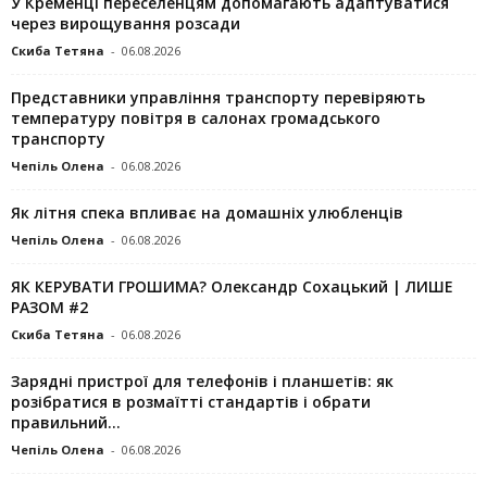
У Кременці переселенцям допомагають адаптуватися
через вирощування розсади
Скиба Тетяна
-
06.08.2026
Представники управління транспорту перевіряють
температуру повітря в салонах громадського
транспорту
Чепіль Олена
-
06.08.2026
Як літня спека впливає на домашніх улюбленців
Чепіль Олена
-
06.08.2026
ЯК КЕРУВАТИ ГРОШИМА? Олександр Сохацький | ЛИШЕ
РАЗОМ #2
Скиба Тетяна
-
06.08.2026
Зарядні пристрої для телефонів і планшетів: як
розібратися в розмаїтті стандартів і обрати
правильний...
Чепіль Олена
-
06.08.2026