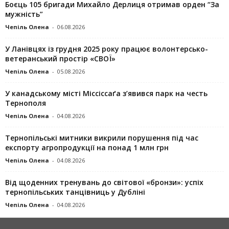
Боєць 105 бригади Михайло Дерлиця отримав орден “За
мужність”
Чепіль Олена
-
06.08.2026
У Ланівцях із грудня 2025 року працює волонтерсько-
ветеранський простір «СВОЇ»
Чепіль Олена
-
05.08.2026
У канадському місті Міссіссаґа з’явився парк на честь
Тернополя
Чепіль Олена
-
04.08.2026
Тернопільські митники викрили порушення під час
експорту агропродукції на понад 1 млн грн
Чепіль Олена
-
04.08.2026
Від щоденних тренувань до світової «бронзи»: успіх
тернопільських танцівниць у Дубліні
Чепіль Олена
-
04.08.2026